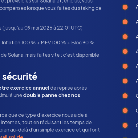
et prévisibles sur Solana et, en plus, vous
 récompenses lorsque vous faites du staking de
is (jusqu’au 09 mai 2026 à 22:01 UTC)
: Inflation 100 % + MEV 100 % + Bloc 90 %
A
de Solana, mais faites vite : c’est disponible
 sécurité
tre exercice annuel
de reprise après
 simulé une
double panne chez nos
rce que ce type d’exercice nous aide à
 internes, tout en réduisant les temps de
ien au-delà d’un simple exercice et qui font
ail solide
.