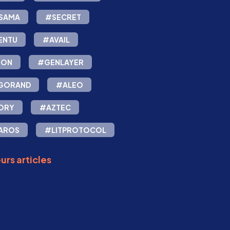
SAMA
#SECRET
ENTU
#AVAIL
ION
#GENLAYER
GORAND
#ALEO
ORY
#AZTEC
AROS
#LITPROTOCOL
urs articles