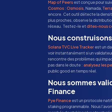
Map of Peers
est conçue pour suiv
Cosmos
:
Osmosis
, Namada,
Terr
encore. Cet outil détecte la densité
plus proches, observe la distributi
réseau. Testez-le et
dites-nous c
Nous construisons
Solana TVC Live Tracker
est un da
voir instantanément si un validateu
rencontre des problèmes qui impa
pas dans le doute :
analysez les p
public good en temps réel.
Nous sommes valid
Finance
Pye Finance
est un protocole nati
staking programmable. Nous l’avons 