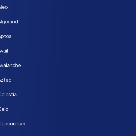
Aleo
Algorand
Aptos
vail
Avalanche
Aztec
Celestia
Celo
Concordium