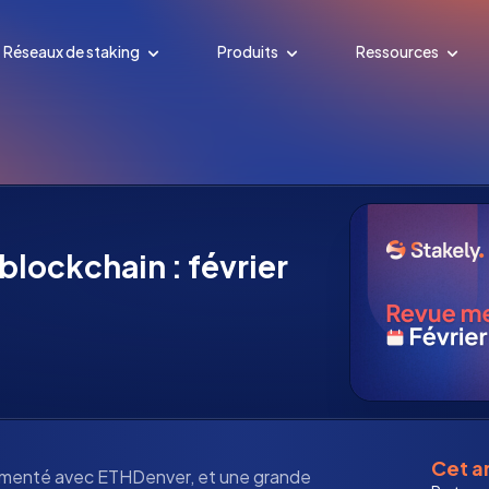
Réseaux de staking
Produits
Ressources
blockchain : février
Cet ar
menté avec ETHDenver, et une grande