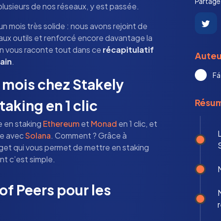
Partagez
plusieurs de nos réseaux, y est passée.
n mois très solide : nous avons rejoint de
ux outils et renforcé encore davantage la
On vous raconte tout dans ce
récapitulatif
Auteu
ain
.
Fá
 mois chez Stakely
aking en 1 clic
Résu
e en staking
Ethereum
et
Monad
en 1 clic, et
re avec
Solana
. Comment ? Grâce à
idget qui vous permet de mettre en staking
int c’est simple.
M
f Peers pour les