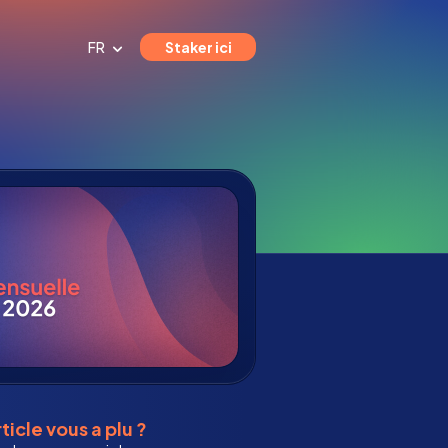
FR
Staker ici
ticle vous a plu ?