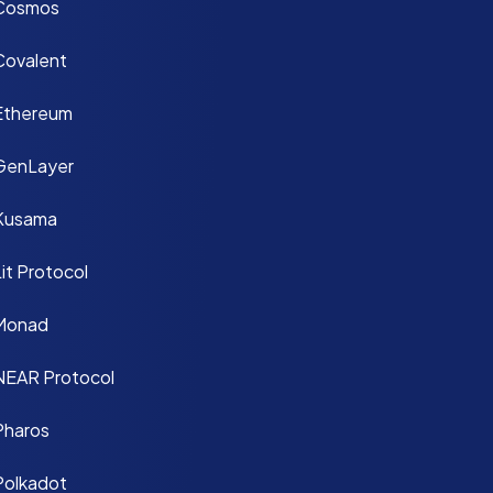
Cosmos
Covalent
Ethereum
GenLayer
Kusama
it Protocol
Monad
NEAR Protocol
Pharos
Polkadot