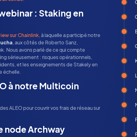
webinar : Staking en
view sur Chainlink
, à laquelle a participé notre
Ducha
, aux côtés de Roberto Sanz,
k. Nous avons parlé de ce qui compte
ing sérieusement : risques opérationnels,
cidents, et les enseignements de Stakely en
e échelle.
L
O à notre Multicoin
s ALEO pour couvrir vos frais de réseau sur
re node Archway