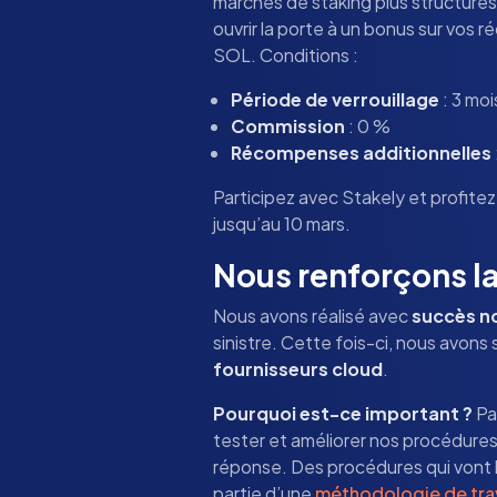
marchés de staking plus structurés 
ouvrir la porte à un bonus sur vos
SOL. Conditions :
Période de verrouillage
: 3 mo
Commission
: 0 %
Récompenses additionnelles
Participez avec Stakely et profitez 
jusqu’au 10 mars.
Nous renforçons la
Nous avons réalisé avec
succès no
sinistre. Cette fois-ci, nous avons
fournisseurs cloud
.
Pourquoi est-ce important ?
Pa
tester et améliorer nos procédures
réponse. Des procédures qui vont b
partie d’une
méthodologie de trav