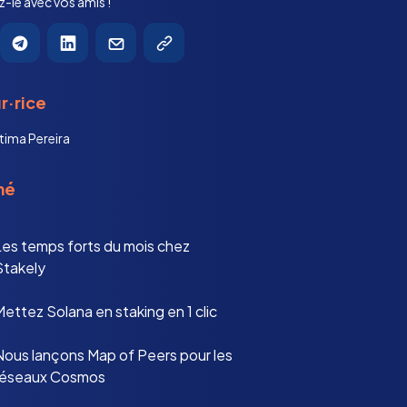
-le avec vos amis !
r·rice
tima Pereira
mé
Les temps forts du mois chez
Stakely
ettez Solana en staking en 1 clic
Nous lançons Map of Peers pour les
réseaux Cosmos