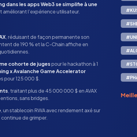
ng dans les apps Web3 se simplifie à une
#KU
 et améliorant l’expérience utilisateur.
#SH
VAX
, réduisant de façon permanente son
#UN
ntent de 190 % et la C-Chain affiche en
#AL
quotidiennes.
me cohorte de juges
pour le hackathon à 1
#ST
ming x Avalanche Game Accelerator
#PH
s pour 125 000 $.
ents
, traitant plus de 45 000 000 $ en AVAX
Meille
tentions, sans bridges.
e
, un stablecoin RWA avec rendement axé sur
in continue de grimper.