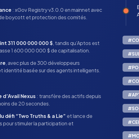
nance
: xGov Registry v3.0.0 en mainnet avec
de boycott et protection des comités.
#CO
int 311 000 000 000 $
, tandis qu’Aptos est
passe 1 600 000 000 $ de capitalisation.
#SUI
re
, avec plus de 300 développeurs
#PO
t identité basée sur des agents intelligents.
#CO
#AP
 d’Avail Nexus
: transfère des actifs depuis
moins de 20 secondes.
#SO
du défi “Two Truths & a Lie”
et lance de
#CE
pour stimuler la participation et
#MO