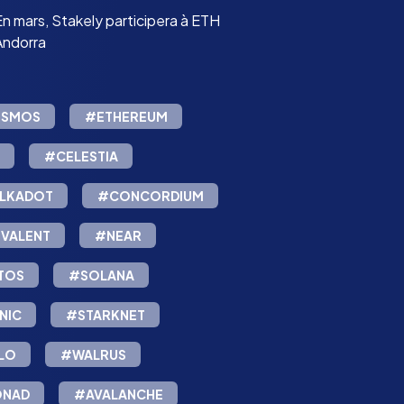
En mars, Stakely participera à ETH
Andorra
SMOS
#ETHEREUM
#CELESTIA
LKADOT
#CONCORDIUM
VALENT
#NEAR
TOS
#SOLANA
NIC
#STARKNET
LO
#WALRUS
NAD
#AVALANCHE