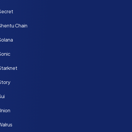
Secret
Shentu Chain
Solana
Sonic
Starknet
Story
Sui
Union
Walrus