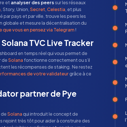
re et
analyser des peers
sur les réseaux
a
, Story, Union,
Secret
,
Celestia
, et plus
 par pays et par ville, trouve les peers les
on globale et mesure la décentralisation du
e que vous en pensez via Telegram
!
 Solana TVC Live Tracker
shboard en temps réel qui vous permet de
r de
Solana
fonctionne correctement ou s’il
ctent les récompenses de staking. Ne restez
erformances de votre validateur
grâce à ce
ator partner de Pye
f de
Solana
qui introduit le concept de
rejoint très tôt pour aider à construire des