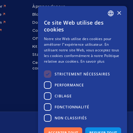
er
À propos de nous
×
e
Blog
Ce site Web utilise des
m
Docs
ENGLISH
cookies
Contactez-nous
SPANISH
Offres d'emploi
Notre site Web utilise des cookies pour
FRENCH
améliorer l"expérience utilisateur. En
Kit de marque
utilisant notre site Web, vous acceptez tous
Staking Rewards
les cookies conformément à notre Politique
relative aux cookies.
En savoir plus
Centre de
confidentialité
STRICTEMENT NÉCESSAIRES
PERFORMANCE
CIBLAGE
FONCTIONNALITÉ
NON CLASSIFIÉS
Politique de cookies
Conditions
ACCEPTER TOUT
REFUSER TOUT