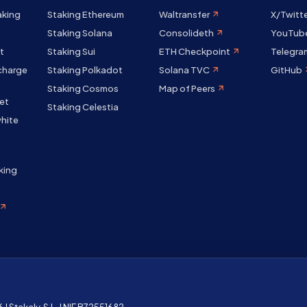
aking
Staking Ethereum
Waltransfer
X/Twitt
Staking Solana
Consolideth
YouTub
t
Staking Sui
ETH Checkpoint
Telegra
 charge
Staking Polkadot
Solana TVC
GitHub
Staking Cosmos
Map of Peers
et
Staking Celestia
hite
king