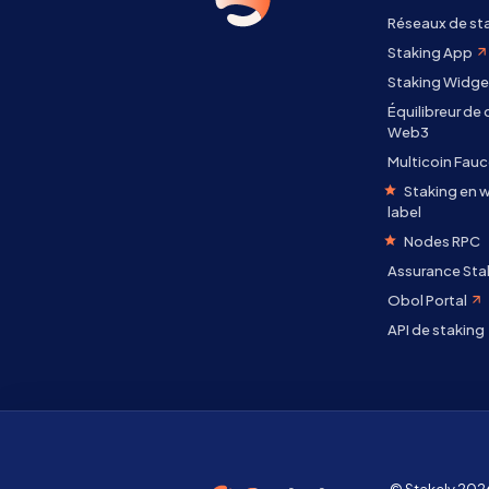
Réseaux de st
Staking App
Staking Widge
Équilibreur de
Web3
Multicoin Fauc
Staking en w
label
Nodes RPC
Assurance Sta
Obol Portal
API de staking