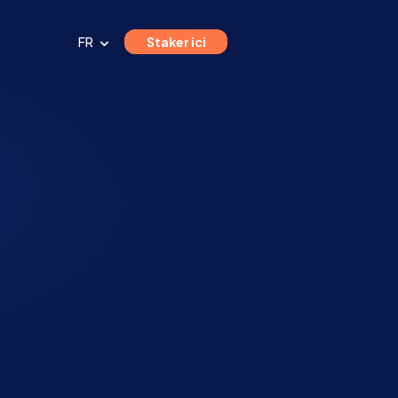
FR
Staker ici