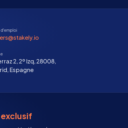
 d'emploi
ers@stakely.io
se
rraz 2, 2º Izq, 28008,
rid, Espagne
exclusif