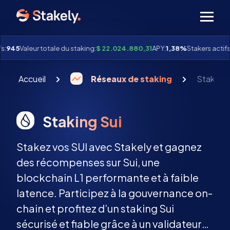
Men
:
945
Valeur totale du staking:
$ 22.024.880,31
APY:
1,38%
Stakers actifs:
Accueil
Réseaux de staking
Staking 
Staking Sui
Stakez vos SUI avec Stakely et gagnez
des récompenses sur Sui, une
blockchain L1 performante et à faible
latence. Participez à la gouvernance on-
chain et profitez d’un staking Sui
sécurisé et fiable grâce à un validateur