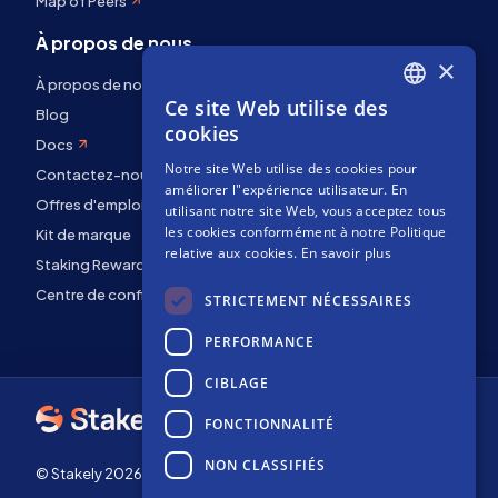
Map of Peers
À propos de nous
×
À propos de nous
Ce site Web utilise des
ENGLISH
Blog
cookies
Docs
SPANISH
Notre site Web utilise des cookies pour
Contactez-nous
FRENCH
améliorer l"expérience utilisateur. En
Offres d'emploi
utilisant notre site Web, vous acceptez tous
les cookies conformément à notre Politique
Kit de marque
relative aux cookies.
En savoir plus
Staking Rewards
Centre de confidentialité
STRICTEMENT NÉCESSAIRES
PERFORMANCE
CIBLAGE
FONCTIONNALITÉ
NON CLASSIFIÉS
© Stakely 2026 | Stakely, S.L. | NIF B72551682