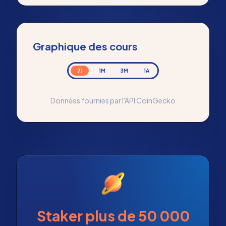
Graphique des cours
7J
1M
3M
1A
Données fournies par l'API CoinGecko
Staker plus de 50 000