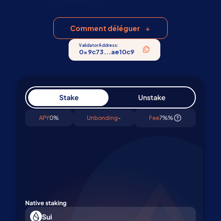
professionnel. Commencez à déléguer
SUI en 1 click
Comment déléguer
Validator Address:
0x9c73...ae10c9