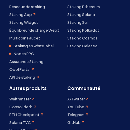
Réseaux de staking
Staking Ethereum
Staking App
Staking Solana
Staking Widget
Staking Sui
Équilibreur de charge Web3
Staking Polkadot
Multicoin Faucet
Staking Cosmos
Staking en white label
Staking Celestia
Nodes RPC
Assurance Staking
Obol Portal
API de staking
Autres produits
Communauté
Waltransfer
X/Twitter
Consolideth
YouTube
ETH Checkpoint
Telegram
Solana TVC
GitHub