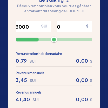
Découvrez combien vous pourriez générer
en faisant du staking de SUI sur Sui
SUI
$
Rémunération hebdomadaire
0,79
0,00
SUI
$
Revenus mensuels
3,45
0,00
SUI
$
Revenus annuels
41,40
0,00
SUI
$