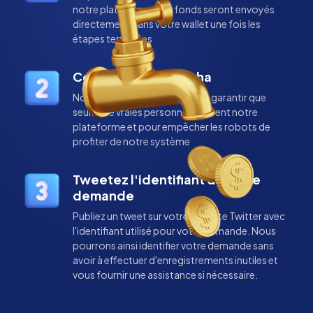
notre plateforme. Les fonds seront envoyés
directement dans votre wallet une fois les
étapes terminées
Complétez le captcha
Nous utilisons le captcha pour garantir que
seules de vraies personnes utilisent notre
plateforme et pour empêcher les robots de
profiter de notre système
Tweetez l'identifiant de votre
demande
Publiez un tweet sur votre compte Twitter avec
l'identifiant utilisé pour votre demande. Nous
pourrons ainsi identifier votre demande sans
avoir à effectuer d'enregistrements inutiles et
vous fournir une assistance si nécessaire.