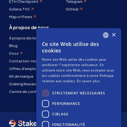
ETH Checkpoint
Telegram
Solana TVC
GitHub
Map of Peers
À propos de nous
×
À propos de nous
Ce site Web utilise des
ENGLISH
Blog
cookies
Docs
SPANISH
Notre site Web utilise des cookies pour
Contactez-nous
FRENCH
améliorer l"expérience utilisateur. En
Offres d'emploi
utilisant notre site Web, vous acceptez tous
les cookies conformément à notre Politique
Kit de marque
relative aux cookies.
En savoir plus
Staking Rewards
Centre de confidentialité
STRICTEMENT NÉCESSAIRES
PERFORMANCE
CIBLAGE
FONCTIONNALITÉ