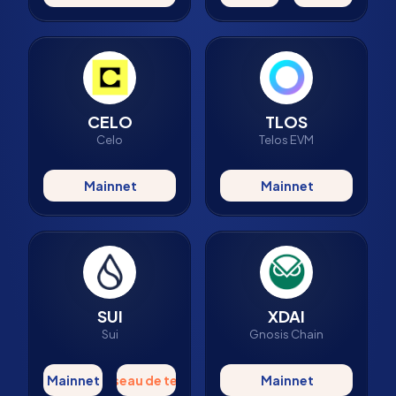
CELO
TLOS
Celo
Telos EVM
Mainnet
Mainnet
SUI
XDAI
Sui
Gnosis Chain
Mainnet
Réseau de tests
Mainnet