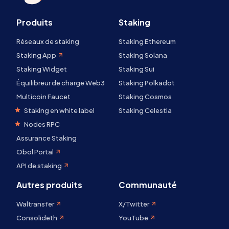
Produits
Staking
Réseaux de staking
Staking Ethereum
Staking App
Staking Solana
Staking Widget
Staking Sui
Équilibreur de charge Web3
Staking Polkadot
Multicoin Faucet
Staking Cosmos
Staking en white label
Staking Celestia
Nodes RPC
Assurance Staking
Obol Portal
API de staking
Autres produits
Communauté
Waltransfer
X/Twitter
Consolideth
YouTube