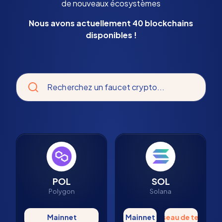
de nouveaux écosystèmes
Nous avons actuellement 40 blockchains
disponibles !
Recherchez un faucet crypto...
POL
SOL
Polygon
Solana
Mainnet
Mainnet
Réseau de tests