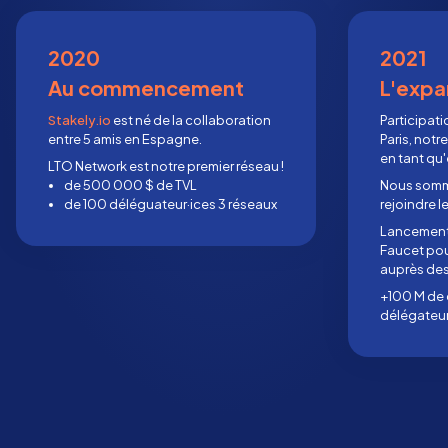
2020
2021
Au commencement
L'expa
Stakely.io
est né de la collaboration
Participat
entre 5 amis en Espagne.
Paris, notr
en tant qu
LTO Network est notre premier réseau !
de 500 000 $ de TVL
Nous somm
de 100 déléguateur·ices 3 réseaux
rejoindre l
Lancement 
Faucet pou
auprès des
+100 M de 
délégateur