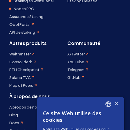
Staking en white label
Staking Celestia
Nodes RPC
Assurance Staking
Obol Portal
API de staking
Autres produits
Communauté
Waltransfer
X/Twitter
Consolideth
YouTube
ETH Checkpoint
Telegram
Solana TVC
GitHub
Map of Peers
À propos de nous
×
À propos de nous
Ce site Web utilise des
ENGLISH
Blog
cookies
Docs
SPANISH
Notre site Web utilise des cookies pour