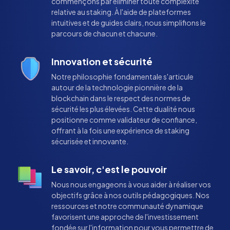
commençons par éliminer toute complexité
relative au staking. À l'aide de plateformes
intuitives et de guides clairs, nous simplifions le
parcours de chacun et chacune.
Innovation et sécurité
Notre philosophie fondamentale s'articule
autour de la technologie pionnière de la
blockchain dans le respect des normes de
sécurité les plus élevées. Cette dualité nous
positionne comme validateur de confiance,
offrant à la fois une expérience de staking
sécurisée et innovante.
Le savoir, c'est le pouvoir
Nous nous engageons à vous aider à réaliser vos
objectifs grâce à nos outils pédagogiques. Nos
ressources et notre communauté dynamique
favorisent une approche de l'investissement
fondée sur l'information pour vous permettre de