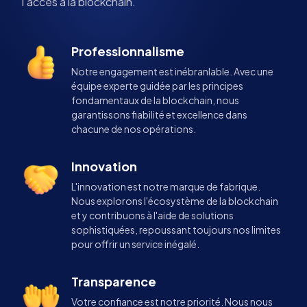
l'accès à la blockchain.
Professionnalisme
Notre engagement est inébranlable. Avec une
équipe experte guidée par les principes
fondamentaux de la blockchain, nous
garantissons fiabilité et excellence dans
chacune de nos opérations.
Innovation
L'innovation est notre marque de fabrique.
Nous explorons l'écosystème de la blockchain
et y contribuons à l'aide de solutions
sophistiquées, repoussant toujours nos limites
pour offrir un service inégalé.
Transparence
Votre confiance est notre priorité. Nous nous