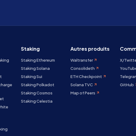
Staking
Autres produits
Comm
aking
Staking Ethereum
Waltransfer
X/Twitt
Staking Solana
Consolideth
YouTub
t
Staking Sui
ETH Checkpoint
Telegra
 charge
Staking Polkadot
Solana TVC
GitHub
Staking Cosmos
Map of Peers
et
Staking Celestia
hite
king