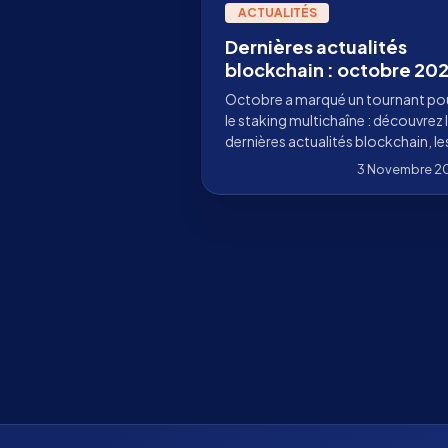
ACTUALITÉS
Dernières actualités
blockchain : octobre 20
Octobre a marqué un tournant po
le staking multichaîne : découvrez 
dernières actualités blockchain, le
avancées, les intégrations et
3 Novembre 2
comment Stakely en accélère
l’adoption.