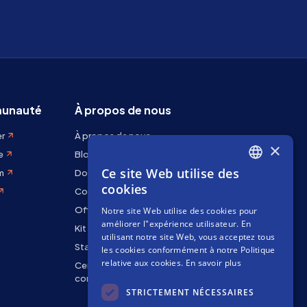
unauté
À propos de nous
er
À propos de nous
×
e
Blog
Ce site Web utilise des
m
Docs
ENGLISH
cookies
Contactez-nous
SPANISH
Offres d'emploi
Notre site Web utilise des cookies pour
FRENCH
améliorer l"expérience utilisateur. En
Kit de marque
utilisant notre site Web, vous acceptez tous
Staking Rewards
les cookies conformément à notre Politique
relative aux cookies.
En savoir plus
Centre de
confidentialité
STRICTEMENT NÉCESSAIRES