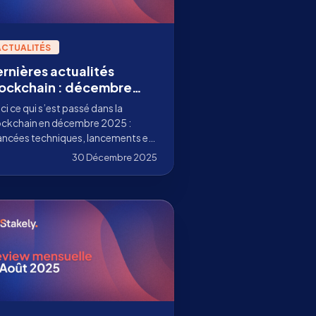
ACTUALITÉS
rnières actualités
ockchain : décembre
025
ci ce qui s’est passé dans la
ockchain en décembre 2025 :
ancées techniques, lancements en
nnet, mises à jour clés et le travail
30 Décembre 2025
Stakely au-delà de la validation.