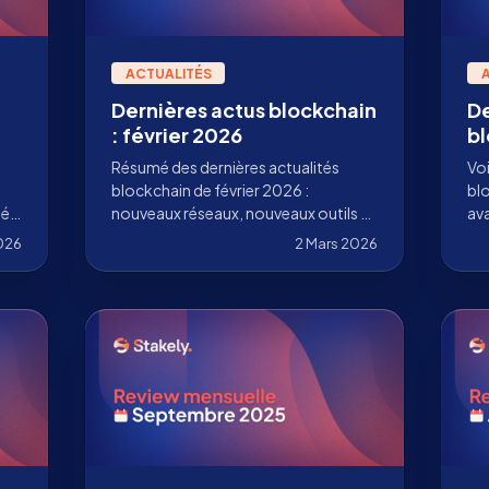
ACTUALITÉS
Dernières actus blockchain
De
: février 2026
bl
2
Résumé des dernières actualités
Voi
blockchain de février 2026 :
bl
tés
nouveaux réseaux, nouveaux outils et
av
i,
le meilleur de l’écosystème.
mai
2026
2 Mars 2026
de 