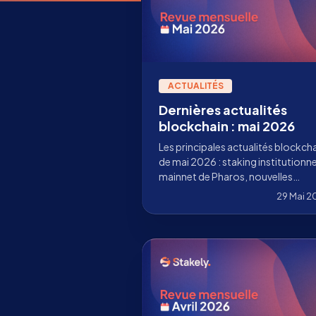
ACTUALITÉS
Dernières actualités
blockchain : mai 2026
Les principales actualités blockch
de mai 2026 : staking institutionne
mainnet de Pharos, nouvelles
blockchains dans la Staking App d
29 Mai 2
Stakely et avancées sur Ethereum,
Solana, Sui, Celestia, Starknet et
Cosmos.