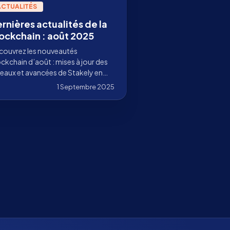
ACTUALITÉS
rnières actualités de la
ockchain : août 2025
couvrez les nouveautés
ckchain d’août : mises à jour des
eaux et avancées de Stakely en
t que validateur et sponsor
1 Septembre 2025
événements.