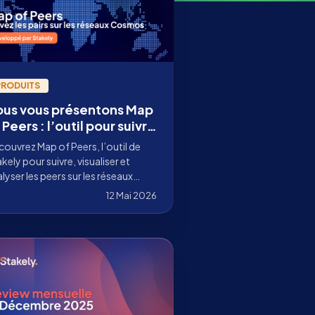
PRODUITS
us vous présentons Map
 Peers : l’outil pour suivre
s nodes sur les réseaux
ouvrez Map of Peers, l’outil de
osmos
kely pour suivre, visualiser et
lyser les peers sur les réseaux
smos, avec des métriques de
12 Mai 2026
entralisation, de latence et de
nectivité.