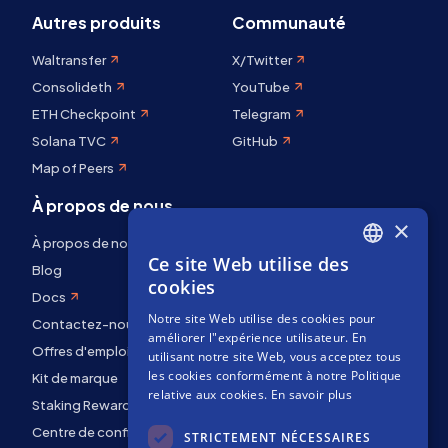
Autres produits
Communauté
Waltransfer
X/Twitter
Consolideth
YouTube
ETH Checkpoint
Telegram
Solana TVC
GitHub
Map of Peers
À propos de nous
×
À propos de nous
Ce site Web utilise des
ENGLISH
Blog
cookies
Docs
SPANISH
Notre site Web utilise des cookies pour
Contactez-nous
FRENCH
améliorer l"expérience utilisateur. En
Offres d'emploi
utilisant notre site Web, vous acceptez tous
les cookies conformément à notre Politique
Kit de marque
relative aux cookies.
En savoir plus
Staking Rewards
Centre de confidentialité
STRICTEMENT NÉCESSAIRES