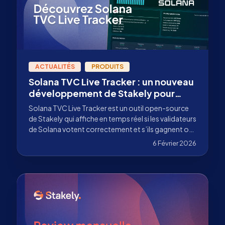
ACTUALITÉS
PRODUITS
Solana TVC Live Tracker : un nouveau
développement de Stakely pour
améliorer la surveillance des
Solana TVC Live Tracker est un outil open-source
validateurs sur Solana
de Stakely qui affiche en temps réel si les validateurs
de Solana votent correctement et s’ils gagnent ou
perdent des crédits, le tout sans avoir besoin
6 Février 2026
d’utiliser la CLI.