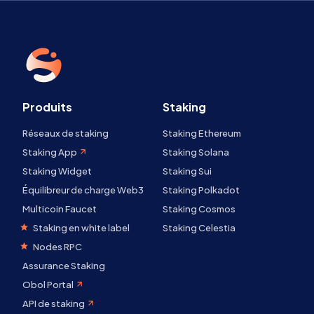
Produits
Staking
Réseaux de staking
Staking Ethereum
Staking App
Staking Solana
Staking Widget
Staking Sui
Équilibreur de charge Web3
Staking Polkadot
Multicoin Faucet
Staking Cosmos
Staking en white label
Staking Celestia
Nodes RPC
Assurance Staking
Obol Portal
API de staking