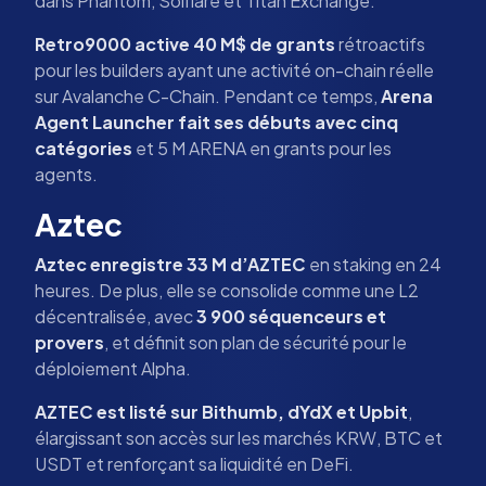
dans Phantom, Solflare et Titan Exchange.
Retro9000 active 40 M$ de grants
rétroactifs
pour les builders ayant une activité on-chain réelle
sur Avalanche C-Chain. Pendant ce temps,
Arena
Agent Launcher fait ses débuts avec cinq
catégories
et 5 M ARENA en grants pour les
agents.
Aztec
Aztec enregistre 33 M d’AZTEC
en staking en 24
heures. De plus, elle se consolide comme une L2
décentralisée, avec
3 900 séquenceurs et
provers
, et définit son plan de sécurité pour le
déploiement Alpha.
AZTEC est listé sur Bithumb, dYdX et Upbit
,
élargissant son accès sur les marchés KRW, BTC et
USDT et renforçant sa liquidité en DeFi.