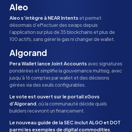
Aleo
Aleo s’intègre à NEAR Intents
et permet
désormais d’effectuer des swaps depuis
l’application sur plus de 35 blockchains et plus de
100 actifs, sans gérer le gas ni changer de wallet.
Algorand
Pera Wallet lance Joint Accounts
avec signatures
pondérées et simplifie la gouvernance multisig, avec
jusqu’à 16 comptes par wallet et des décisions
gérées via des seuils configurables.
Le vote est ouvert sur le portail xGovs
d’Algorand
, où la communauté décide quels
builders recevront un financement.
Le nouveau guide de la SEC inclut ALGO et DOT
parmi les exemples de
digital commodities
,