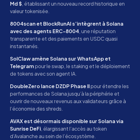
Md $
, établissant un nouveau record historique en
valeur tokenisée.
8004scan et BlockRunAI s’intègrent à Solana
avec des agents ERC-8004
, une réputation
transparente et des paiements en USDC quasi
instantanés.
SolClaw amène Solana sur WhatsApp et
Telegram
pour le swap, le staking et le déploiement
de tokens avec son agent IA.
DoubleZero lance DZDP Phase II
pour étendre les
performances de Solana jusqu’à la périphérie et
ouvrir de nouveaux revenus aux validateurs grâce à
l’économie des shreds.
AVAX est désormais disponible sur Solana via
Sunrise DeFi
, élargissant l’accès au token
d’Avalanche au sein de l’écosystème.