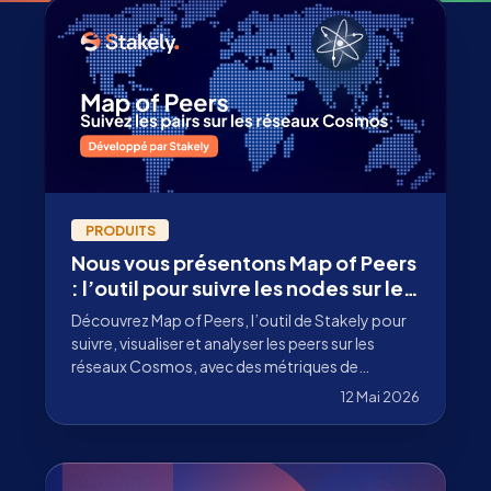
PRODUITS
Nous vous présentons Map of Peers
: l’outil pour suivre les nodes sur les
réseaux Cosmos
Découvrez Map of Peers, l’outil de Stakely pour
suivre, visualiser et analyser les peers sur les
réseaux Cosmos, avec des métriques de
décentralisation, de latence et de connectivité.
12 Mai 2026