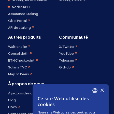
Staking en white label
Staking Celestia
Nodes RPC
Assurance Staking
Obol Portal
API de staking
Autres produits
Communauté
Waltransfer
X/Twitter
Consolideth
YouTube
ETH Checkpoint
Telegram
Solana TVC
GitHub
Map of Peers
À propos de nous
×
À propos de nous
Ce site Web utilise des
ENGLISH
Blog
cookies
Docs
SPANISH
Notre site Web utilise des cookies pour
Contactez-nous