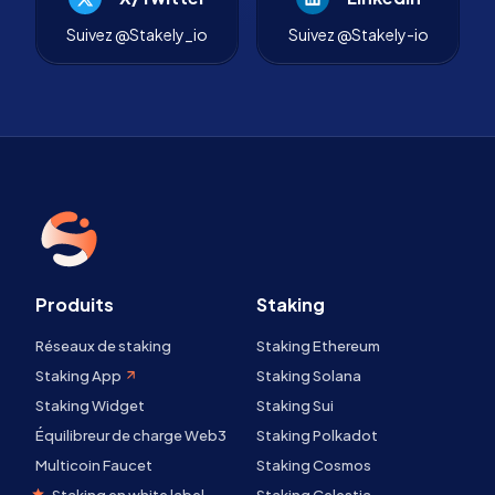
Suivez @Stakely_io
Suivez @Stakely-io
Produits
Staking
Réseaux de staking
Staking Ethereum
Staking App
Staking Solana
Staking Widget
Staking Sui
Équilibreur de charge Web3
Staking Polkadot
Multicoin Faucet
Staking Cosmos