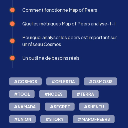
Comment fonctionne Map of Peers
Quelles métriques Map of Peers analyse-t-il
Pourquoi analyser les peers est important sur
un réseau Cosmos
Un outil né de besoins réels
#COSMOS
#CELESTIA
#OSMOSIS
#TOOL
#NODES
#TERRA
#NAMADA
#SECRET
#SHENTU
#UNION
#STORY
#MAPOFPEERS