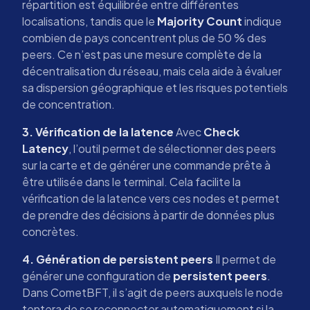
répartition est équilibrée entre différentes
localisations, tandis que le
Majority Count
indique
combien de pays concentrent plus de 50 % des
peers. Ce n’est pas une mesure complète de la
décentralisation du réseau, mais cela aide à évaluer
sa dispersion géographique et les risques potentiels
de concentration.
3. Vérification de la latence
Avec
Check
Latency
, l’outil permet de sélectionner des peers
sur la carte et de générer une commande prête à
être utilisée dans le terminal. Cela facilite la
vérification de la latence vers ces nodes et permet
de prendre des décisions à partir de données plus
concrètes.
4. Génération de persistent peers
Il permet de
générer une configuration de
persistent peers
.
Dans CometBFT, il s’agit de peers auxquels le node
tentera de se reconnecter automatiquement si la