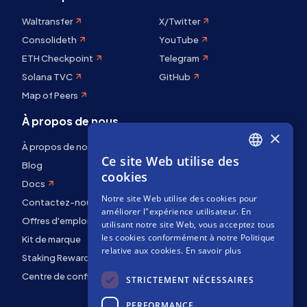
Waltransfer
X/Twitter
Consolideth
YouTube
ETH Checkpoint
Telegram
Solana TVC
GitHub
Map of Peers
À propos de nous
×
À propos de nous
Ce site Web utilise des
ENGLISH
Blog
cookies
Docs
SPANISH
Notre site Web utilise des cookies pour
Contactez-nous
FRENCH
améliorer l"expérience utilisateur. En
Offres d'emploi
utilisant notre site Web, vous acceptez tous
les cookies conformément à notre Politique
Kit de marque
relative aux cookies.
En savoir plus
Staking Rewards
Centre de confidentialité
STRICTEMENT NÉCESSAIRES
PERFORMANCE