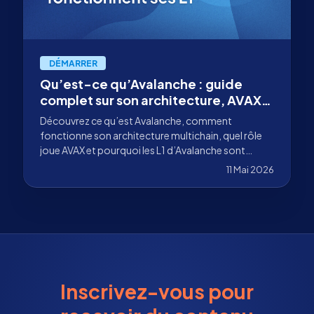
DÉMARRER
Qu’est-ce qu’Avalanche : guide
complet sur son architecture, AVAX
et les L1
Découvrez ce qu’est Avalanche, comment
fonctionne son architecture multichain, quel rôle
joue AVAX et pourquoi les L1 d’Avalanche sont
essentielles pour créer des réseaux souverains.
11 Mai 2026
Inscrivez-vous pour