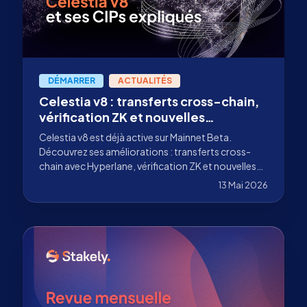
DÉMARRER
ACTUALITÉS
Celestia v8 : transferts cross-chain,
vérification ZK et nouvelles
commissions pour les validateurs TIA
Celestia v8 est déjà active sur Mainnet Beta.
Découvrez ses améliorations : transferts cross-
chain avec Hyperlane, vérification ZK et nouvelles
commissions pour les validateurs TIA.
13 Mai 2026