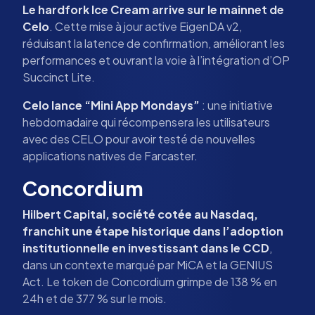
Le hardfork Ice Cream arrive sur le mainnet de
Celo
. Cette mise à jour active EigenDA v2,
réduisant la latence de confirmation, améliorant les
performances et ouvrant la voie à l’intégration d’OP
Succinct Lite.
Celo lance “Mini App Mondays”
: une initiative
hebdomadaire qui récompensera les utilisateurs
avec des CELO pour avoir testé de nouvelles
applications natives de Farcaster.
Concordium
Hilbert Capital, société cotée au Nasdaq,
franchit une étape historique dans l’adoption
institutionnelle en investissant dans le CCD
,
dans un contexte marqué par MiCA et la GENIUS
Act. Le token de Concordium grimpe de 138 % en
24h et de 377 % sur le mois.