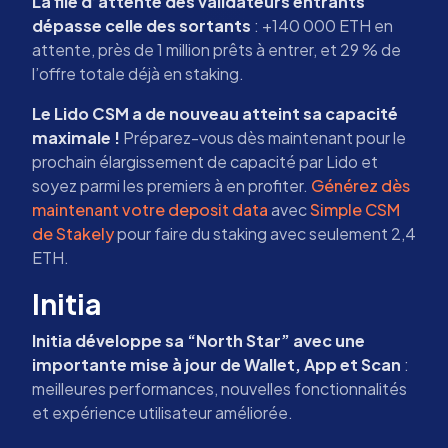
La file d’attente des validateurs entrants
dépasse celle des sortants
: +140 000 ETH en
attente, près de 1 million prêts à entrer, et 29 % de
l’offre totale déjà en staking.
Le Lido CSM a de nouveau atteint sa capacité
maximale !
Préparez-vous dès maintenant pour le
prochain élargissement de capacité par Lido et
soyez parmi les premiers à en profiter.
Générez dès
maintenant votre deposit data
avec
Simple CSM
de Stakely
pour faire du staking avec seulement 2,4
ETH.
Initia
Initia développe sa “North Star” avec une
importante mise à jour de Wallet, App et Scan
:
meilleures performances, nouvelles fonctionnalités
et expérience utilisateur améliorée.