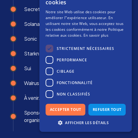
cookies
SPANISH
Secret
Notre site Web utilise des cookies pour
FRENCH
améliorer l"expérience utilisateur. En
Solana
utilisant notre site Web, vous acceptez tous
les cookies conformément à notre Politique
relative aux cookies.
En savoir plus
Sonic
STRICTEMENT NÉCESSAIRES
Starknet
PERFORMANCE
Sui
CIBLAGE
Walrus
FONCTIONNALITÉ
NON CLASSIFIÉS
À venir...
ACCEPTER TOUT
REFUSER TOUT
Sponsor Silver au MERGE Madrid 2025 et
organisateur du “Warm Up Merge Madrid”
AFFICHER LES DÉTAILS