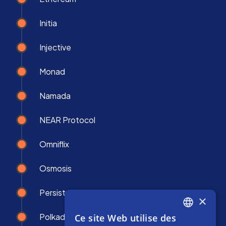
Initia
Injective
Monad
Namada
NEAR Protocol
Omniflix
Osmosis
Persistence
×
Polkadot
Ce site Web utilise des
ENGLISH