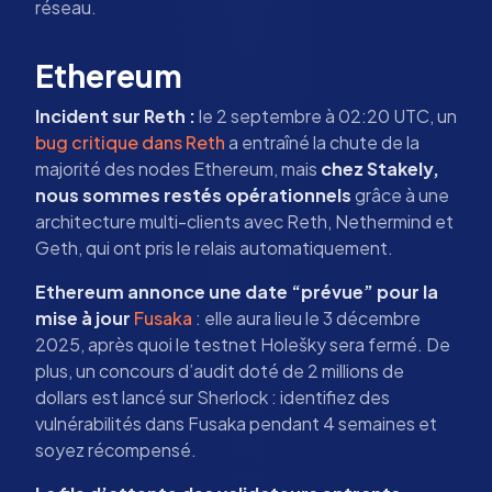
réseau.
Ethereum
Incident sur Reth :
le 2 septembre à 02:20 UTC, un
bug critique dans Reth
a entraîné la chute de la
majorité des nodes Ethereum, mais
chez Stakely,
nous sommes restés opérationnels
grâce à une
architecture multi-clients avec Reth, Nethermind et
Geth, qui ont pris le relais automatiquement.
Ethereum annonce une date “prévue” pour la
mise à jour
Fusaka
: elle aura lieu le 3 décembre
2025, après quoi le testnet Holešky sera fermé. De
plus, un concours d’audit doté de 2 millions de
dollars est lancé sur Sherlock : identifiez des
vulnérabilités dans Fusaka pendant 4 semaines et
soyez récompensé.