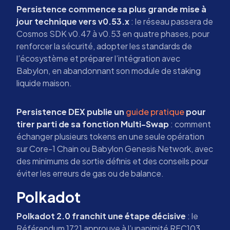
Persistence commence sa plus grande mise à
jour technique vers v0.53.x
: le réseau passera de
Cosmos SDK v0.47 à v0.53 en quatre phases, pour
renforcer la sécurité, adopter les standards de
l’écosystème et préparer l’intégration avec
Babylon, en abandonnant son module de staking
liquide maison.
Persistence DEX publie un
guide pratique
pour
tirer parti de sa fonction Multi-Swap
: comment
échanger plusieurs tokens en une seule opération
sur Core-1 Chain ou Babylon Genesis Network, avec
des minimums de sortie définis et des conseils pour
éviter les erreurs de gas ou de balance.
Polkadot
Polkadot 2.0 franchit une étape décisive
: le
Référendum 1721 approuve à l’unanimité RFC103,