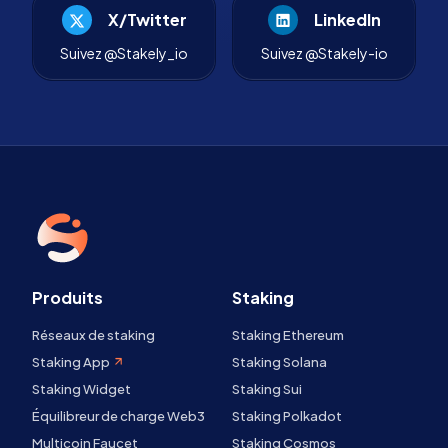
X/Twitter
LinkedIn
Suivez @Stakely_io
Suivez @Stakely-io
Produits
Staking
Réseaux de staking
Staking Ethereum
Staking App
Staking Solana
Staking Widget
Staking Sui
Équilibreur de charge Web3
Staking Polkadot
Multicoin Faucet
Staking Cosmos