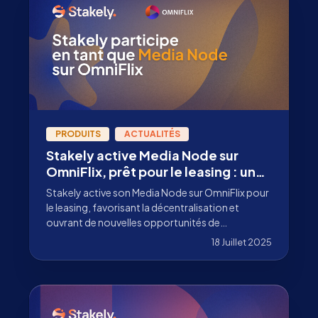
PRODUITS
ACTUALITÉS
Stakely active Media Node sur
OmniFlix, prêt pour le leasing : une
nouvelle ère du contenu
Stakely active son Media Node sur OmniFlix pour
décentralisé
le leasing, favorisant la décentralisation et
ouvrant de nouvelles opportunités de
monétisation du contenu numérique.
18 Juillet 2025