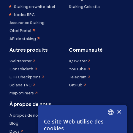
Staking en white label
Staking Celestia
Nodes RPC
Assurance Staking
Obol Portal
API de staking
Autres produits
Communauté
Waltransfer
X/Twitter
Consolideth
YouTube
ETH Checkpoint
Telegram
Solana TVC
GitHub
Map of Peers
À propos de nous
×
À propos de nous
Ce site Web utilise des
ENGLISH
Blog
cookies
Docs
SPANISH