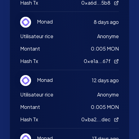
Hash Tx
0xa6d...5b8
Monad
8 days ago
Utilisateur·rice
Anonyme
Montant
0.005 MON
Hash Tx
0xe1a...67f
Monad
12 days ago
Utilisateur·rice
Anonyme
Montant
0.005 MON
Hash Tx
0xba2...dec
Monad
13 days ago