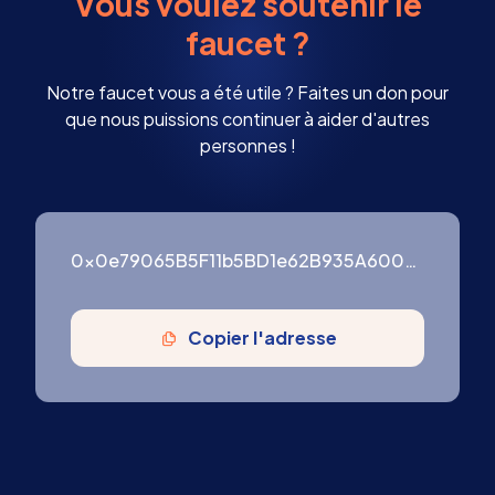
Vous voulez soutenir le
faucet ?
Notre faucet vous a été utile ? Faites un don pour
que nous puissions continuer à aider d'autres
personnes !
0x0e79065B5F11b5BD1e62B935A600976ffF3754B9
Copier l'adresse