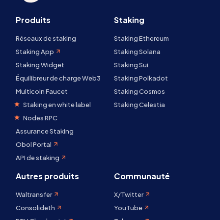
Produits
Staking
Réseaux de staking
Staking Ethereum
Staking App
Staking Solana
Staking Widget
Staking Sui
Équilibreur de charge Web3
Staking Polkadot
Multicoin Faucet
Staking Cosmos
Staking en white label
Staking Celestia
Nodes RPC
Assurance Staking
Obol Portal
API de staking
Autres produits
Communauté
Waltransfer
X/Twitter
Consolideth
YouTube