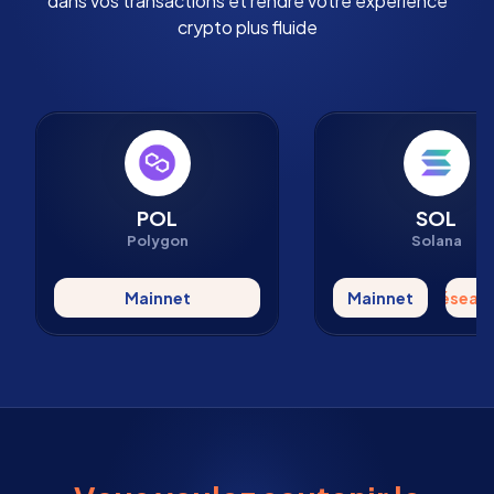
dans vos transactions et rendre votre expérience
crypto plus fluide
POL
SOL
Polygon
Solana
Mainnet
Mainnet
Réseau 