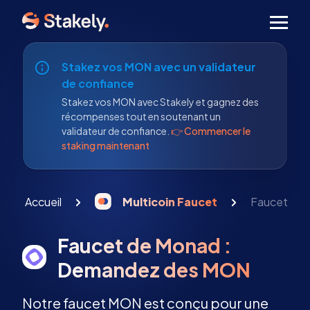
Men
Stakez vos MON avec un validateur
de confiance
Stakez vos MON avec Stakely et gagnez des
récompenses tout en soutenant un
validateur de confiance.
👉 Commencer le
staking maintenant
Accueil
Multicoin Faucet
Faucet de
Faucet de Monad :
Demandez des MON
Notre faucet MON est conçu pour une