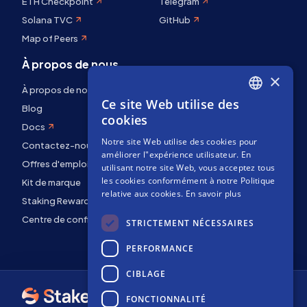
ETH Checkpoint
Telegram
Solana TVC
GitHub
Map of Peers
À propos de nous
×
À propos de nous
Ce site Web utilise des
ENGLISH
Blog
cookies
Docs
SPANISH
Notre site Web utilise des cookies pour
Contactez-nous
FRENCH
améliorer l"expérience utilisateur. En
Offres d'emploi
utilisant notre site Web, vous acceptez tous
les cookies conformément à notre Politique
Kit de marque
relative aux cookies.
En savoir plus
Staking Rewards
Centre de confidentialité
STRICTEMENT NÉCESSAIRES
PERFORMANCE
CIBLAGE
FONCTIONNALITÉ