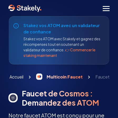
Men
Stakez vos ATOM avec un validateur
de confiance
Stakez vos ATOM avec Stakely et gagnez des
récompenses tout en soutenant un
validateur de confiance.
👉 Commencer le
staking maintenant
Accueil
Multicoin Faucet
Faucet de
Faucet de Cosmos :
Demandez des ATOM
Notre faucet ATOM est conçu pour une