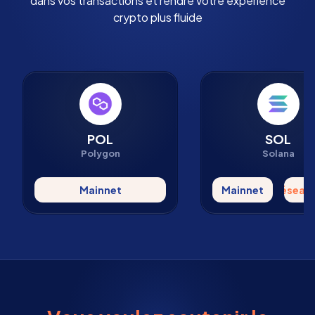
dans vos transactions et rendre votre expérience
crypto plus fluide
POL
SOL
Polygon
Solana
Mainnet
Mainnet
Réseau 