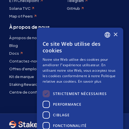
ETH Checkpoint
Telegram
Solana TVC
GitHub
Map of Peers
À propos de nous
×
À propos de nous
Ce site Web utilise des
ENGLISH
Blog
cookies
Docs
SPANISH
Notre site Web utilise des cookies pour
Contactez-nous
FRENCH
améliorer l"expérience utilisateur. En
Offres d'emploi
utilisant notre site Web, vous acceptez tous
les cookies conformément à notre Politique
Kit de marque
relative aux cookies.
En savoir plus
Staking Rewards
Centre de confidentialité
STRICTEMENT NÉCESSAIRES
PERFORMANCE
CIBLAGE
FONCTIONNALITÉ