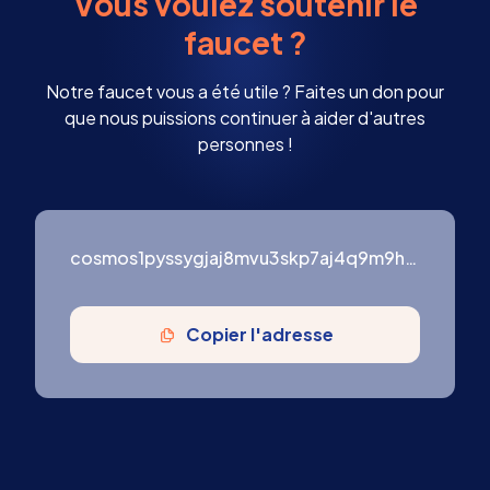
Vous voulez soutenir le
faucet ?
Notre faucet vous a été utile ? Faites un don pour
que nous puissions continuer à aider d'autres
personnes !
cosmos1pyssygjaj8mvu3skp7aj4q9m9hj87cnkggyf7c
Copier l'adresse