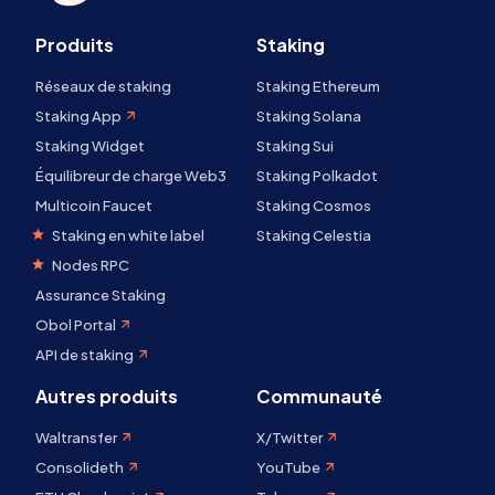
Produits
Staking
Réseaux de staking
Staking Ethereum
Staking App
Staking Solana
Staking Widget
Staking Sui
Équilibreur de charge Web3
Staking Polkadot
Multicoin Faucet
Staking Cosmos
Staking en white label
Staking Celestia
Nodes RPC
Assurance Staking
Obol Portal
API de staking
Autres produits
Communauté
Waltransfer
X/Twitter
Consolideth
YouTube