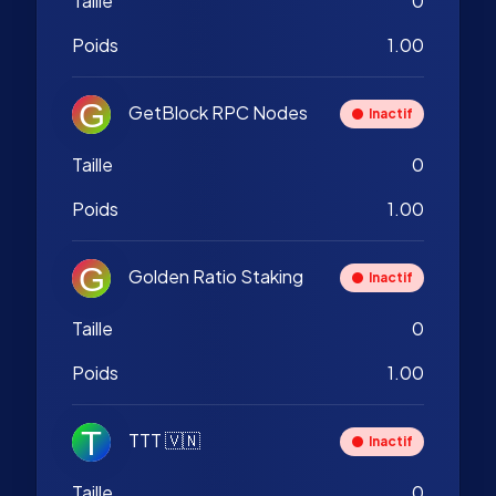
Taille
0
Poids
1.00
GetBlock RPC Nodes
Inactif
Taille
0
Poids
1.00
Golden Ratio Staking
Inactif
Taille
0
Poids
1.00
TTT 🇻🇳
Inactif
Taille
0