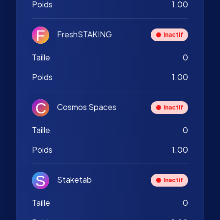
Poids
1.00
FreshSTAKING
Inactif
Taille
0
Poids
1.00
Cosmos Spaces
Inactif
Taille
0
Poids
1.00
Staketab
Inactif
Taille
0