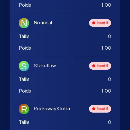
Poids
1.00
Notional
Inactif
Taille
0
Poids
1.00
Stakeflow
Inactif
Taille
0
Poids
1.00
RockawayX Infra
Inactif
Taille
0