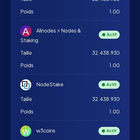
Poids
1.00
Allnodes ⚡️ Nodes &
Actif
Staking
Taille
32.438.930
Poids
1.00
NodeStake
Actif
Taille
32.438.930
Poids
1.00
w3coins
Actif