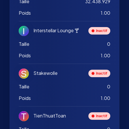
Taille
32.438.929
Poids
1.00
Interstellar Lounge 🍸
Inactif
Taille
0
Poids
1.00
Stakewolle
Inactif
Taille
0
Poids
1.00
TienThuatToan
Inactif