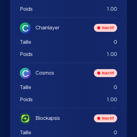
Poids
1.00
Chainlayer
Inactif
Taille
0
Poids
1.00
Cosmos
Inactif
Taille
0
Poids
1.00
Blockapsis
Inactif
Taille
0