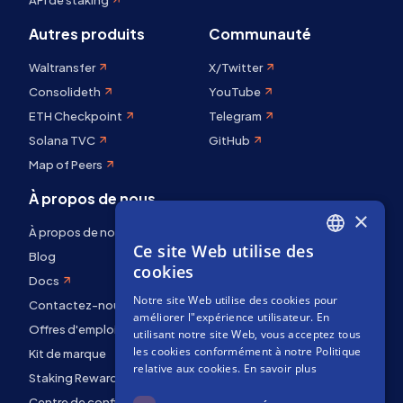
API de staking
Autres produits
Communauté
Waltransfer
X/Twitter
Consolideth
YouTube
ETH Checkpoint
Telegram
Solana TVC
GitHub
Map of Peers
À propos de nous
×
À propos de nous
Ce site Web utilise des
ENGLISH
Blog
cookies
Docs
SPANISH
Notre site Web utilise des cookies pour
Contactez-nous
FRENCH
améliorer l"expérience utilisateur. En
Offres d'emploi
utilisant notre site Web, vous acceptez tous
les cookies conformément à notre Politique
Kit de marque
relative aux cookies.
En savoir plus
Staking Rewards
Centre de confidentialité