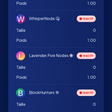
Poids
1.00
WhisperNode 🤐
Inactif
Taille
0
Poids
1.00
Lavender.Five Nodes 🐝
Inactif
Taille
0
Poids
1.00
BlockHunters 🎯
Inactif
Taille
0