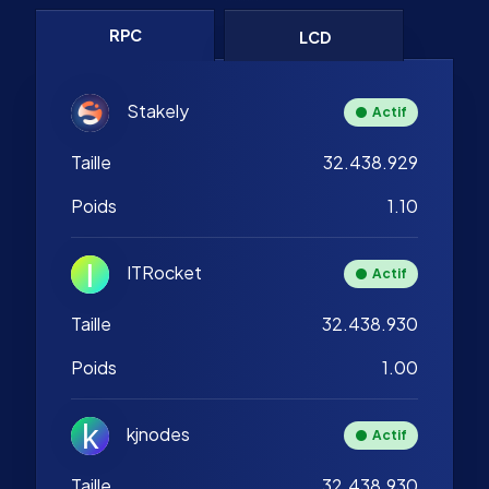
RPC
LCD
Stakely
Actif
Taille
32.438.929
Poids
1.10
ITRocket
Actif
Taille
32.438.930
Poids
1.00
kjnodes
Actif
Taille
32.438.930