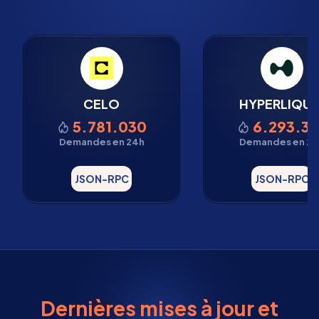
CELO
HYPERLIQUI
5.781.030
6.293.33
Demandes en 24h
Demandes en 24
JSON-RPC
JSON-RPC
Dernières mises à jour et