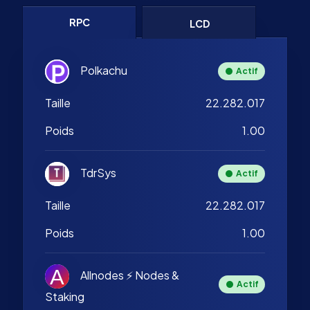
RPC
LCD
Polkachu
Actif
Taille
22.282.017
Poids
1.00
TdrSys
Actif
Taille
22.282.017
Poids
1.00
Allnodes ⚡️ Nodes &
Actif
Staking