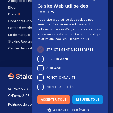
À propos de nous
Ce site Web utilise des
ENGLISH
Blog
cookies
Docs
SPANISH
Notre site Web utilise des cookies pour
Contactez-nous
FRENCH
améliorer l"expérience utilisateur. En
Offres d'emploi
utilisant notre site Web, vous acceptez tous
les cookies conformément à notre Politique
Kit de marque
relative aux cookies.
En savoir plus
Staking Rewards
Centre de confidentialité
STRICTEMENT NÉCESSAIRES
PERFORMANCE
CIBLAGE
FONCTIONNALITÉ
NON CLASSIFIÉS
© Stakely 2026 | Stakely, S.L. | NIF B72551682
C/Ferraz 2, 2º Izq, 28008, Madrid, Espagne
ACCEPTER TOUT
REFUSER TOUT
Politique de cookies
Conditions générales
d'utilisation
AFFICHER LES DÉTAILS