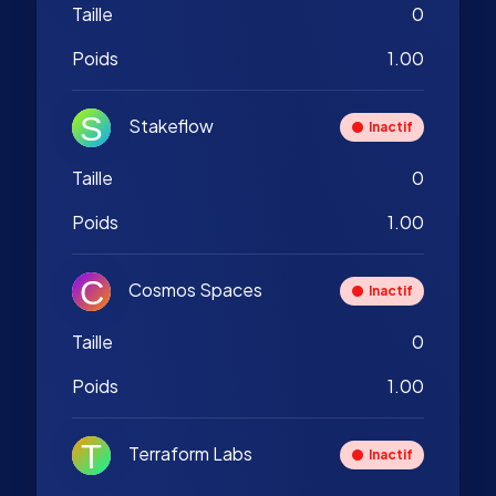
Taille
0
Poids
1.00
Stakeflow
Inactif
Taille
0
Poids
1.00
Cosmos Spaces
Inactif
Taille
0
Poids
1.00
Terraform Labs
Inactif