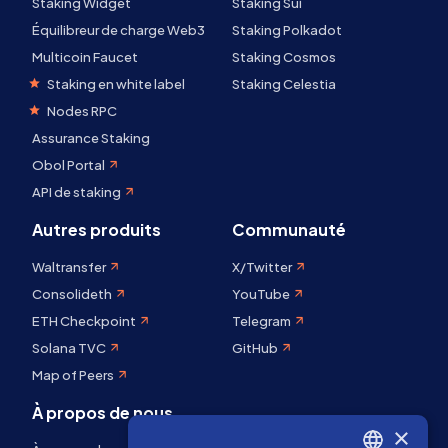
Staking Widget
Staking Sui
Équilibreur de charge Web3
Staking Polkadot
Multicoin Faucet
Staking Cosmos
Staking en white label
Staking Celestia
Nodes RPC
Assurance Staking
Obol Portal
API de staking
Autres produits
Communauté
Waltransfer
X/Twitter
Consolideth
YouTube
ETH Checkpoint
Telegram
Solana TVC
GitHub
Map of Peers
À propos de nous
×