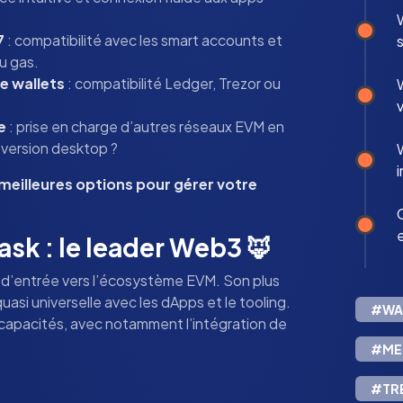
7
: compatibilité avec les smart accounts et
s
u gas.
e wallets
: compatibilité Ledger, Trezor ou
e
: prise en charge d’autres réseaux EVM en
 version desktop ?
W
meilleures options pour gérer votre
sk : le leader Web3 🦊
e d’entrée vers l’écosystème EVM. Son plus
uasi universelle avec les dApps et le tooling.
#WA
capacités, avec notamment l’intégration de
#ME
#TR