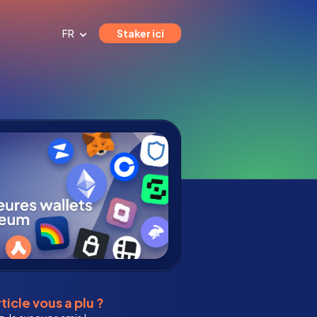
FR
Staker ici
ticle vous a plu ?