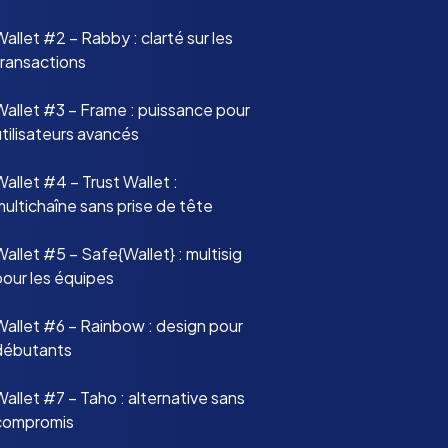
allet #2 – Rabby : clarté sur les
transactions
Wallet #3 – Frame : puissance pour
tilisateurs avancés
allet #4 – Trust Wallet :
ultichaîne sans prise de tête
allet #5 – Safe{Wallet} : multisig
pour les équipes
Wallet #6 – Rainbow : design pour
débutants
allet #7 – Taho : alternative sans
compromis