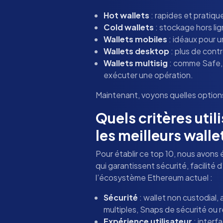
Hot wallets
: rapides et pratiqu
Cold wallets
: stockage hors li
Wallets mobiles
: idéaux pour 
Wallets desktop
: plus de cont
Wallets multisig
: comme Safe, 
exécuter une opération.
Maintenant, voyons quelles optio
Quels critères uti
les meilleurs wall
Pour établir ce top 10, nous avons 
qui garantissent sécurité, facilité d
l’écosystème Ethereum actuel :
Sécurité
: wallet non custodial
multiples, Snaps de sécurité ou 
Expérience utilisateur
: interf