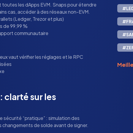
t toutes les dApps EVM. Snaps pour étendre
#LE
tains cas, accéder à des réseaux non-EVM.
llets (Ledger, Trezor et plus)
#FR
ns de 99,99 %
upport communautaire
#SA
#ZE
eux vaut vérifier les réglages et le RPC
lisées
Meille
xe
 clarté sur les
 sécurité “pratique” : simulation des
es changements de solde avant de signer.