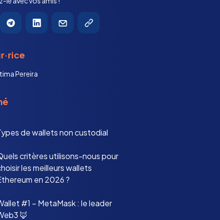
-le avec vos amis !
r·rice
tima Pereira
mé
Types de wallets non custodial
uels critères utilisons-nous pour
hoisir les meilleurs wallets
Ethereum en 2026 ?
allet #1 – MetaMask : le leader
Web3 🦊