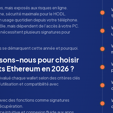
es, mais exposés aux risques en ligne.
W
gne, sécurité maximale pour le HODL.
un usage quotidien depuis votre téléphone.
rôle, mais dépendent de l’accès à votre PC.
nécessitent plusieurs signatures pour
u
W
ns se démarquent cette année et pourquoi.
m
lisons-nous pour choisir
W
ets Ethereum en 2026 ?
évalué chaque wallet selon des critères clés
’utilisation et compatibilité avec
, avec des fonctions comme signatures
W
récupération.
ace intuitive et connexion fluide aux apps