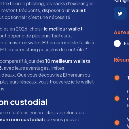
Partagez
ntexte où le phishing, les hacks d’exchanges
té restent fréquents, disposer d’un
wallet
us optionnel : c’est une nécessité.
bles en 2026, choisir
le meilleur wallet
Auteu
Tout dépend de plusieurs facteurs :
 sécurisé, un wallet Ethereum mobile facile à
Fá
t Ethereum multisig pour plus de contrôle ?
Résu
comparatif à jour des
10 meilleurs wallets
6
, avec leurs avantages, limites,
e idéaux. Que vous découvriez Ethereum ou
plusieurs réseaux, vous trouverez ici le wallet
ns.
Q
c
on custodial
si ce n’est pas encore clair, rappelons les
W
reum non custodial
que vous pouvez