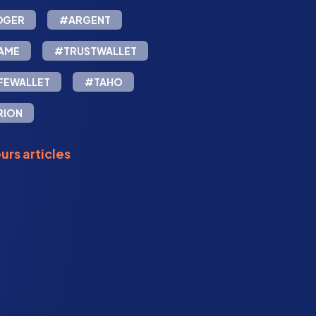
DGER
#ARGENT
AME
#TRUSTWALLET
FEWALLET
#TAHO
RION
urs articles