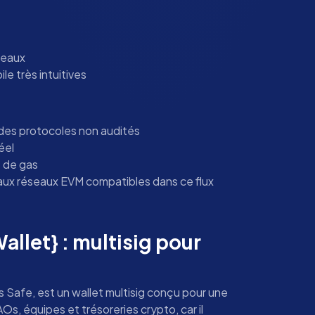
seaux
e très intuitives
 des protocoles non audités
éel
s de gas
 aux réseaux EVM compatibles dans ce flux
allet} : multisig pour
 Safe, est un wallet multisig conçu pour une
Os, équipes et trésoreries crypto, car il