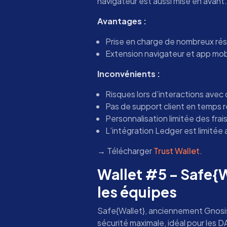
navigateur est aussi mise en avant.
Avantages :
Prise en charge de nombreux ré
Extension navigateur et app mobil
Inconvénients :
Risques lors d’interactions avec
Pas de support client en temps r
Personnalisation limitée des frai
L’intégration Ledger est limitée
→ Télécharger
Trust Wallet
.
Wallet #5 – Safe{W
les équipes
Safe{Wallet}, anciennement Gnosis
sécurité maximale, idéal pour les DA