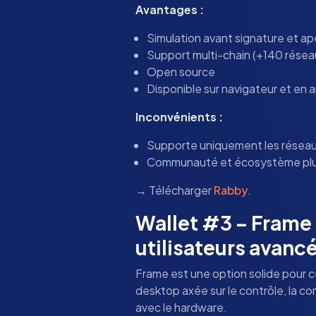
Avantages :
Simulation avant signature et a
Support multi-chain (+140 rése
Open source
Disponible sur navigateur et en a
Inconvénients :
Supporte uniquement les réseau
Communauté et écosystème plu
→ Télécharger
Rabby
.
Wallet #3 – Frame 
utilisateurs avanc
Frame est une option solide pour c
desktop axée sur le contrôle, la co
avec le hardware.