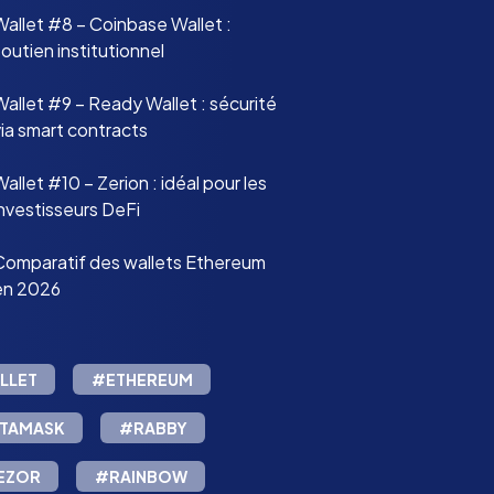
Wallet #8 – Coinbase Wallet :
outien institutionnel
Wallet #9 – Ready Wallet : sécurité
via smart contracts
allet #10 – Zerion : idéal pour les
investisseurs DeFi
Comparatif des wallets Ethereum
en 2026
LLET
#ETHEREUM
TAMASK
#RABBY
EZOR
#RAINBOW