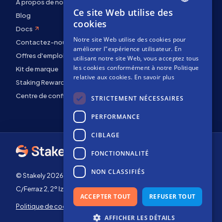
À propos de nous
Ce site Web utilise des
ENGLISH
Blog
cookies
Docs
SPANISH
Notre site Web utilise des cookies pour
Contactez-nous
FRENCH
améliorer l"expérience utilisateur. En
Offres d'emploi
utilisant notre site Web, vous acceptez tous
les cookies conformément à notre Politique
Kit de marque
relative aux cookies.
En savoir plus
Staking Rewards
Centre de confidentialité
STRICTEMENT NÉCESSAIRES
PERFORMANCE
CIBLAGE
FONCTIONNALITÉ
NON CLASSIFIÉS
© Stakely 2026 | Stakely, S.L. | NIF B72551682
C/Ferraz 2, 2º Izq, 28008, Madrid, Espagne
ACCEPTER TOUT
REFUSER TOUT
Politique de cookies
Conditions générales
d'utilisation
AFFICHER LES DÉTAILS