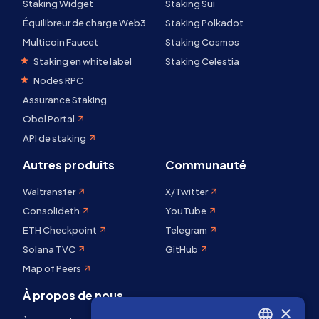
Staking Widget
Staking Sui
Équilibreur de charge Web3
Staking Polkadot
Multicoin Faucet
Staking Cosmos
Staking en white label
Staking Celestia
Nodes RPC
Assurance Staking
Obol Portal
API de staking
Autres produits
Communauté
Waltransfer
X/Twitter
Consolideth
YouTube
ETH Checkpoint
Telegram
Solana TVC
GitHub
Map of Peers
À propos de nous
×