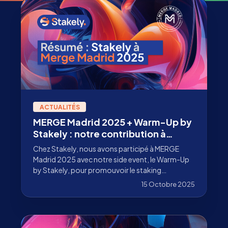
ACTUALITÉS
MERGE Madrid 2025 + Warm-Up by
Stakely : notre contribution à
l’adoption institutionnelle
Chez Stakely, nous avons participé à MERGE
Madrid 2025 avec notre side event, le Warm-Up
by Stakely, pour promouvoir le staking
institutionnel et connecter avec la communauté
15 Octobre 2025
Web3 à Madrid. Découvrez tous les détails !