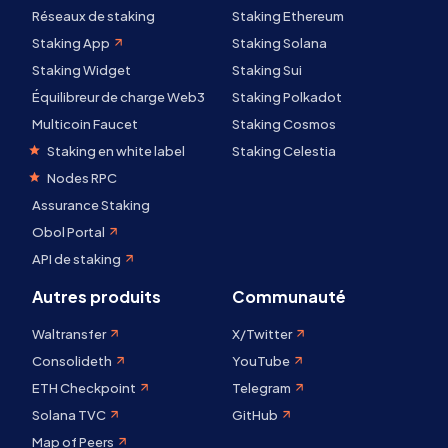
Réseaux de staking
Staking Ethereum
Staking App
Staking Solana
Staking Widget
Staking Sui
Équilibreur de charge Web3
Staking Polkadot
Multicoin Faucet
Staking Cosmos
Staking en white label
Staking Celestia
Nodes RPC
Assurance Staking
Obol Portal
API de staking
Autres produits
Communauté
Waltransfer
X/Twitter
Consolideth
YouTube
ETH Checkpoint
Telegram
Solana TVC
GitHub
Map of Peers