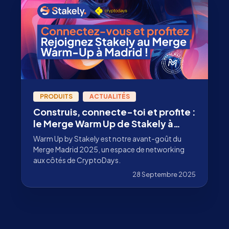
PRODUITS
ACTUALITÉS
Construis, connecte-toi et profite :
le Merge Warm Up de Stakely à
Madrid
Warm Up by Stakely est notre avant-goût du
Merge Madrid 2025, un espace de networking
aux côtés de CryptoDays.
28 Septembre 2025