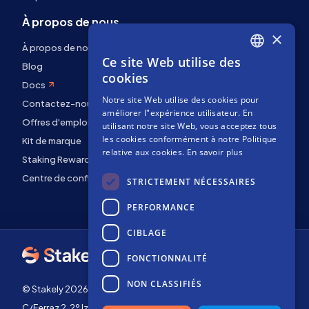
À propos de nous
×
À propos de nous
Ce site Web utilise des
ENGLISH
Blog
cookies
Docs
SPANISH
Notre site Web utilise des cookies pour
Contactez-nous
FRENCH
améliorer l"expérience utilisateur. En
Offres d'emploi
utilisant notre site Web, vous acceptez tous
les cookies conformément à notre Politique
Kit de marque
relative aux cookies.
En savoir plus
Staking Rewards
Centre de confidentialité
STRICTEMENT NÉCESSAIRES
PERFORMANCE
CIBLAGE
FONCTIONNALITÉ
NON CLASSIFIÉS
© Stakely 2026 | Stakely, S.L. | NIF B72551682
C/Ferraz 2, 2º Izq, 28008, Madrid, Espagne