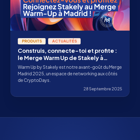
PRODUITS
ACTUALITÉS
Construis, connecte-toi et profite :
le Merge Warm Up de Stakely à
Madrid
Warm Up by Stakely est notre avant-goût du Merge
Madrid 2025, un espace de networking aux côtés
de CryptoDays.
28 Septembre 2025