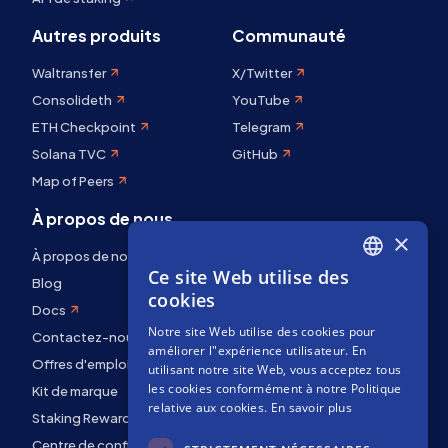
Autres produits
Communauté
Waltransfer
X/Twitter
Consolideth
YouTube
ETH Checkpoint
Telegram
Solana TVC
GitHub
Map of Peers
À propos de nous
×
À propos de nous
Ce site Web utilise des
ENGLISH
Blog
cookies
Docs
SPANISH
Notre site Web utilise des cookies pour
Contactez-nous
FRENCH
améliorer l"expérience utilisateur. En
Offres d'emploi
utilisant notre site Web, vous acceptez tous
les cookies conformément à notre Politique
Kit de marque
relative aux cookies.
En savoir plus
Staking Rewards
Centre de confidentialité