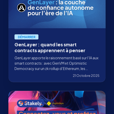
DÉMARRER
GenLayer : quand les smart
contracts apprennent à penser
GenLayer apporte le raisonnement basé sur l’IA aux
smart contracts : avec GenVM et Optimistic
Democracy sur un zk rollup d’Ethereum, les
contrats peuvent interpréter le langage naturel et
21 Octobre 2025
les données du monde réel.