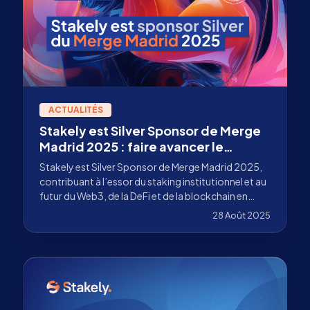
ACTUALITÉS
Stakely est Silver Sponsor de Merge
Madrid 2025 : faire avancer le
staking institutionnel
Stakely est Silver Sponsor de Merge Madrid 2025,
contribuant à l’essor du staking institutionnel et au
futur du Web3, de la DeFi et de la blockchain en
Europe.
28 Août 2025