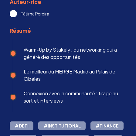
Auteur·rice
Fátima Pereira
Résumé
Warm-Up by Stakely : du networking qui a
généré des opportunités
Le meilleur du MERGE Madrid au Palais de
Cibeles
Connexion avec la communauté : tirage au
sort et interviews
#DEFI
#INSTITUTIONAL
#FINANCE