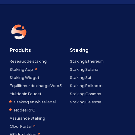
Produits
Staking
Réseaux de staking
Staking Ethereum
Staking App
Staking Solana
Staking Widget
Staking Sui
Équilibreur de charge Web3
Staking Polkadot
Multicoin Faucet
Staking Cosmos
Staking en white label
Staking Celestia
Nodes RPC
Assurance Staking
Obol Portal
API de staking