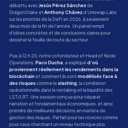
débattu avec
Jesús Pérez Sánchez
de
DragonStake et
Anthony Chávez
d’Uniswap Labs
sur les priorités de la DeFi en 2026, à seulement
deux mois de la fin de l’année. Un panel rempli
d’idées concrètes et de conclusions claires pour
dessiner la feuille de route du secteur.
Puis à 12 h 20, notre cofondateur et Head of Node
Operations,
Paco Ducha
, a expliqué
d’où
proviennent réellement les rendements dans la
blockchain
et comment ils sont
modélisés face à
des risques
comme le
slashing
, la corrélation
opérationnelle dans le restaking et la liquidité des
LST/LRT. Une session conçue pour séparer
narration et fondamentaux économiques, et ainsi
prendre de meilleures décisions en matière de
gestion des risques. Parfait pour les novices comme
pour ceux cherchant un niveau technique plus