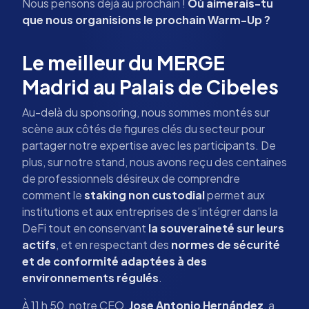
Nous pensons déjà au prochain !
Où aimerais-tu
que nous organisions le prochain Warm-Up ?
Le meilleur du MERGE
Madrid au Palais de Cibeles
Au-delà du sponsoring, nous sommes montés sur
scène aux côtés de figures clés du secteur pour
partager notre expertise avec les participants. De
plus, sur notre stand, nous avons reçu des centaines
de professionnels désireux de comprendre
comment le
staking non custodial
permet aux
institutions et aux entreprises de s’intégrer dans la
DeFi tout en conservant
la souveraineté sur leurs
actifs
, et en respectant des
normes de sécurité
et de conformité adaptées à des
environnements régulés
.
À 11 h 50, notre CEO,
Jose Antonio Hernández
, a