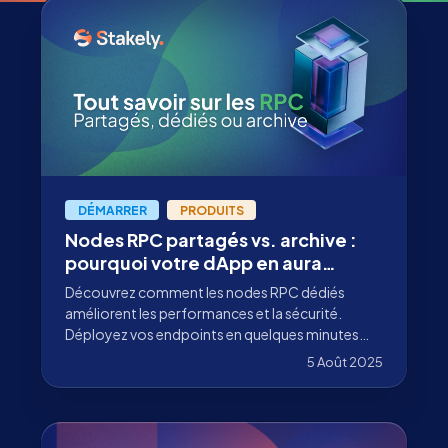
DÉMARRER
PRODUITS
Nodes RPC partagés vs. archive :
pourquoi votre dApp en aura
besoin en 2026
Découvrez comment les nodes RPC dédiés
améliorent les performances et la sécurité.
Déployez vos endpoints en quelques minutes
avec Stakely RPC-as-a-Service.
5 Août 2025