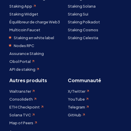
Staking App
Staking Solana
Staking Widget
Staking Sui
Équilibreur de charge Web3
Staking Polkadot
Multicoin Faucet
Staking Cosmos
Staking en white label
Staking Celestia
Nodes RPC
Assurance Staking
Obol Portal
API de staking
Autres produits
Communauté
Waltransfer
X/Twitter
Consolideth
YouTube
ETH Checkpoint
Telegram
Solana TVC
GitHub
Map of Peers