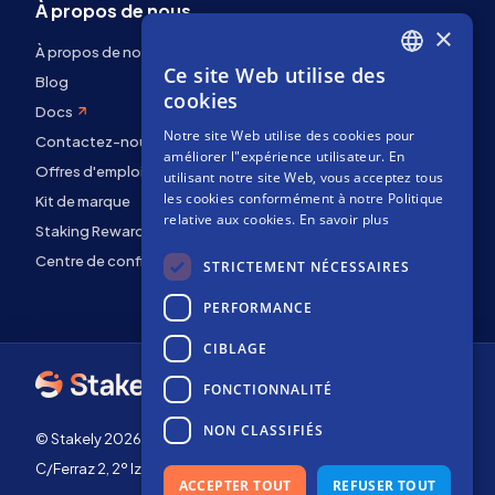
À propos de nous
×
À propos de nous
Ce site Web utilise des
ENGLISH
Blog
cookies
Docs
SPANISH
Notre site Web utilise des cookies pour
Contactez-nous
FRENCH
améliorer l"expérience utilisateur. En
Offres d'emploi
utilisant notre site Web, vous acceptez tous
les cookies conformément à notre Politique
Kit de marque
relative aux cookies.
En savoir plus
Staking Rewards
Centre de confidentialité
STRICTEMENT NÉCESSAIRES
PERFORMANCE
CIBLAGE
FONCTIONNALITÉ
NON CLASSIFIÉS
© Stakely 2026 | Stakely, S.L. | NIF B72551682
C/Ferraz 2, 2º Izq, 28008, Madrid, Espagne
ACCEPTER TOUT
REFUSER TOUT