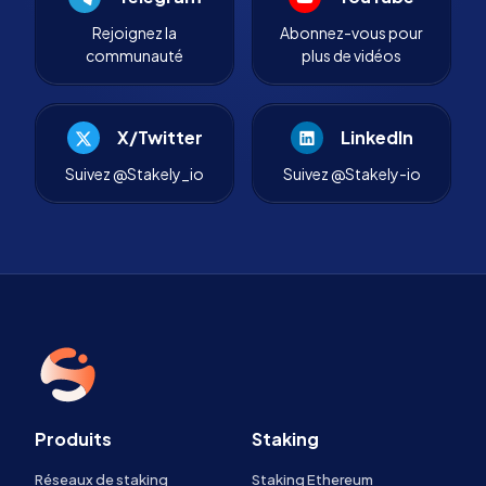
Rejoignez la
Abonnez-vous pour
communauté
plus de vidéos
X/Twitter
LinkedIn
Suivez @Stakely_io
Suivez @Stakely-io
Produits
Staking
Réseaux de staking
Staking Ethereum