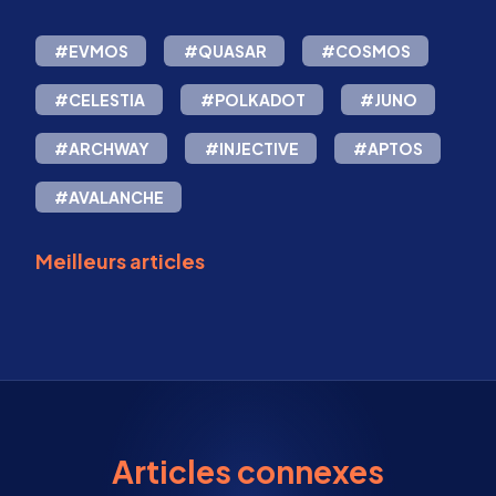
#EVMOS
#QUASAR
#COSMOS
#CELESTIA
#POLKADOT
#JUNO
#ARCHWAY
#INJECTIVE
#APTOS
#AVALANCHE
Meilleurs articles
Articles connexes