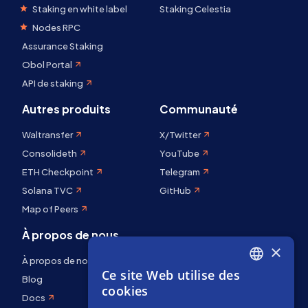
Staking en white label
Staking Celestia
Nodes RPC
Assurance Staking
Obol Portal
API de staking
Autres produits
Communauté
Waltransfer
X/Twitter
Consolideth
YouTube
ETH Checkpoint
Telegram
Solana TVC
GitHub
Map of Peers
À propos de nous
×
À propos de nous
Ce site Web utilise des
ENGLISH
Blog
cookies
Docs
SPANISH