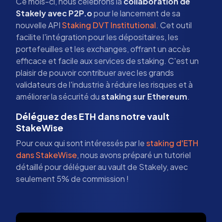
Ce mois-ci, nous célébrons la
collaboration de
Stakely avec P2P.o
pour le lancement de sa
nouvelle API
Staking DVT Institutional
. Cet outil
facilite l'intégration pour les dépositaires, les
portefeuilles et les exchanges, offrant un accès
efficace et facile aux services de staking. C'est un
plaisir de pouvoir contribuer avec les grands
validateurs de l'industrie à réduire les risques et à
améliorer la sécurité du
staking sur Ethereum
.
Déléguez des ETH dans notre vault
StakeWise
Pour ceux qui sont intéressés par le
staking d'ETH
dans StakeWise
, nous avons préparé un tutoriel
détaillé pour déléguer au vault de Stakely, avec
seulement 5% de commission !