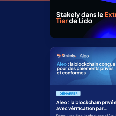
DÉMARRER
Aleo : la blockchain privé
avec vérification par
preuves à divulgation nul
Découvrez Aleo, la blockchain L1 qu