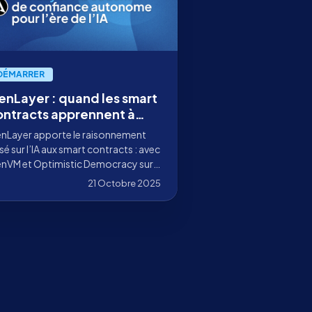
DÉMARRER
enLayer : quand les smart
ontracts apprennent à
enser
nLayer apporte le raisonnement
sé sur l’IA aux smart contracts : avec
nVM et Optimistic Democracy sur
 zk rollup d’Ethereum, les contrats
21 Octobre 2025
uvent interpréter le langage naturel
 les données du monde réel.