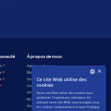
unauté
À propos de nous
er
À propos de nous
×
e
Blog
Ce site Web utilise des
m
Docs
ENGLISH
cookies
Contactez-nous
SPANISH
Offres d'emploi
Notre site Web utilise des cookies pour
FRENCH
améliorer l"expérience utilisateur. En
Kit de marque
utilisant notre site Web, vous acceptez tous
Staking Rewards
les cookies conformément à notre Politique