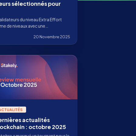
teurs sélectionnés pour
alidateurs du niveau Extra Effort
tème de niveaux avec une
ompenses. Une reconnaissance
20 Novembre 2025
otre engagement de long terme
ACTUALITÉS
ernières actualités
lockchain : octobre 2025
tobre a marqué un tournant pour le