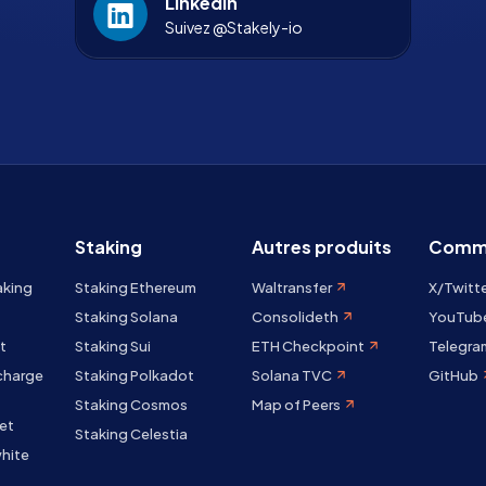
LinkedIn
Suivez @Stakely-io
Staking
Autres produits
Comm
aking
Staking Ethereum
Waltransfer
X/Twitt
Staking Solana
Consolideth
YouTub
t
Staking Sui
ETH Checkpoint
Telegra
 charge
Staking Polkadot
Solana TVC
GitHub
Staking Cosmos
Map of Peers
et
Staking Celestia
hite