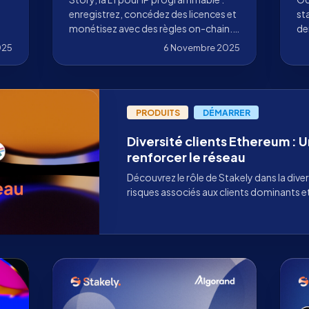
enregistrez, concédez des licences et
st
monétisez avec des règles on-chain.
de
Découvrez pourquoi Stakely valide ce
av
025
6 Novembre 2025
réseau et comment vous pouvez y
co
participer.
l’
PRODUITS
DÉMARRER
Diversité clients Ethereum : 
renforcer le réseau
Découvrez le rôle de Stakely dans la diver
risques associés aux clients dominants 
sécurisé.