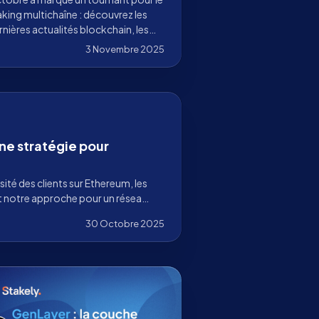
aking multichaîne : découvrez les
rnières actualités blockchain, les
ancées, les intégrations et
3 Novembre 2025
mment Stakely en accélère
adoption.
Une stratégie pour
sité des clients sur Ethereum, les
et notre approche pour un réseau
30 Octobre 2025