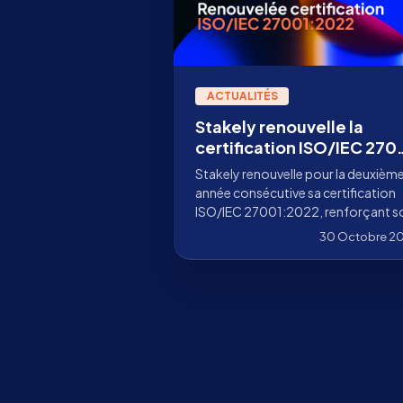
ACTUALITÉS
Stakely renouvelle la
certification ISO/IEC 270
en 2025 pour la deuxième
Stakely renouvelle pour la deuxièm
année consécutive
année consécutive sa certification
ISO/IEC 27001:2022, renforçant s
engagement envers la sécurité
30 Octobre 2
blockchain et la protection de
l’information.