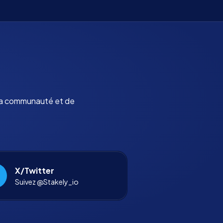
 la communauté et de
X/Twitter
Suivez @Stakely_io