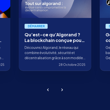
DÉMARRER
Qu’est-ce qu’Algorand ?
G
01
La blockchain conçue pour
c
évoluer sans compromettre
p
e
Découvrez Algorand, le réseau qui
Ge
la décentralisation
combine évolutivité, sécurité et
ba
on
décentralisation grâce à son modèle
Ge
PPoS. Apprenez comment il
un
025
28 Octobre 2025
fonctionne, ses cas d’usage concrets
pe
et comment déléguer vos ALGO avec
et
Stakely comme validateur.