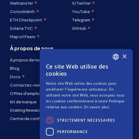
Waltransfer
X/Twitter
Consolideth
YouTube
ETH Checkpoint
Telegram
Solana TVC
GitHub
Map of Peers
À propos de nous
×
À propos de nous
Ce site Web utilise des
ENGLISH
Blog
cookies
Docs
SPANISH
Notre site Web utilise des cookies pour
Contactez-nous
FRENCH
améliorer l"expérience utilisateur. En
Offres d'emploi
utilisant notre site Web, vous acceptez tous
les cookies conformément à notre Politique
Kit de marque
relative aux cookies.
En savoir plus
Staking Rewards
Centre de confidentialité
STRICTEMENT NÉCESSAIRES
PERFORMANCE