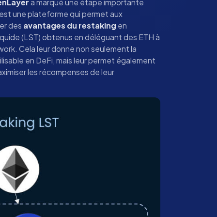
enLayer
a marqué une étape importante
 est une plateforme qui permet aux
iter des
avantages du restaking
en
liquide (LST) obtenus en déléguant des ETH à
work. Cela leur donne non seulement la
 utilisable en DeFi, mais leur permet également
aximiser les récompenses de leur