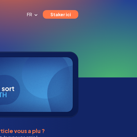
FR
Staker ici
ticle vous a plu ?