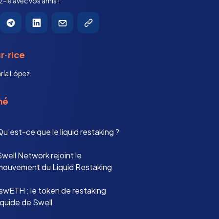
-le avec vos amis !
r·rice
ría López
mé
u’est-ce que le liquid restaking ?
well Network rejoint le
mouvement du Liquid Restaking
rswETH : le token de restaking
iquide de Swell