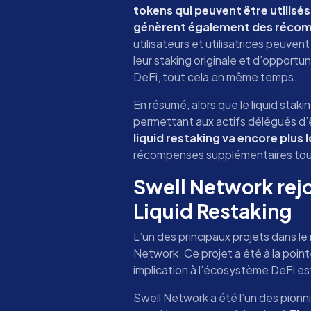
tokens qui peuvent être utilisé
génèrent également des récom
utilisateurs et utilisatrices peuvent
leur staking originale et d’opport
DeFi, tout cela en même temps.
En résumé, alors que le liquid staking
permettant aux actifs délégués d’êt
liquid restaking va encore plus l
récompenses supplémentaires tout
Swell Network rej
Liquid Restaking
L’un des principaux projets dans le
Network. Ce projet a été à la point
implication à l’écosystème DeFi e
Swell Network a été l’un des pionni