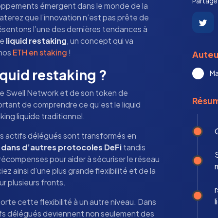
Partagez
oppements émergent dans le monde de la
aterez que l’innovation n’est pas prête de
présentons l’une des dernières tendances à
le
liquid restaking
, un concept qui va
 nos
ETH en staking
!
Auteu
iquid restaking ?
Ma
de Swell Network et de son token de
Résu
portant de comprendre ce qu’est le liquid
king liquide traditionnel.
Q
les actifs délégués sont transformés en
s dans d’autres protocoles DeFi
tandis
S
récompenses pour aider à sécuriser le réseau
iez ainsi d’une plus grande flexibilité et de la
ur plusieurs fronts.
l
orte cette flexibilité à un autre niveau. Dans
actifs délégués deviennent non seulement des