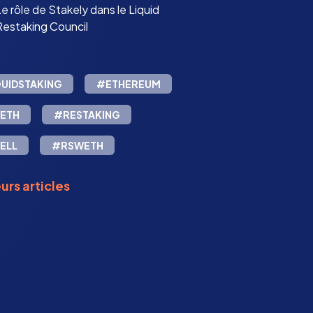
e rôle de Stakely dans le Liquid
Restaking Council
UIDSTAKING
#ETHEREUM
ETH
#RESTAKING
ELL
#RSWETH
urs articles