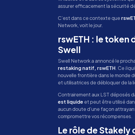
assurer efficacement la sécurité d
C’est dans ce contexte que
rswE
Network, voit le jour.
rswETH : le token 
Swell
Swell Network a annoncé le proch
restaking natif, rswETH
. Ce
liqu
nouvelle frontière dans le monde du
et utilisatrices de débloquer de la l
Contrairement aux LST déposés dan
est liquide
et peut être utilisé dan
aucun doute d’une façon attrayant
compromettre vos récompenses.
Le rôle de Stakely 