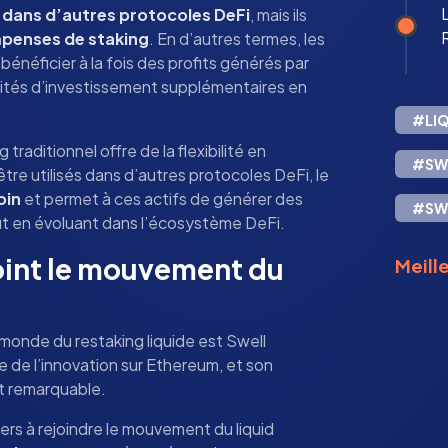
L
s dans d’autres protocoles DeFi
, mais ils
penses de staking
. En d’autres termes, les
 bénéficier à la fois des profits générés par
unités d’investissement supplémentaires en
#LIQ
 traditionnel offre de la flexibilité en
#SW
re utilisés dans d’autres protocoles DeFi, le
oin
et permet à ces actifs de générer des
#SW
 en évoluant dans l’écosystème DeFi.
oint le mouvement du
Meille
 monde du restaking liquide est Swell
e de l’innovation sur Ethereum, et son
st remarquable.
ers à rejoindre le mouvement du liquid