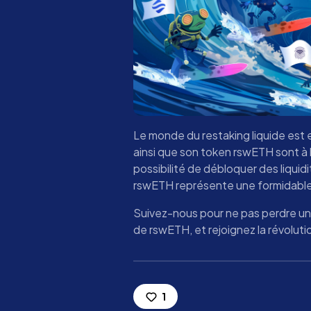
Le monde du restaking liquide est 
ainsi que son token rswETH sont à 
possibilité de débloquer des liqui
rswETH représente une formidable 
Suivez-nous pour ne pas perdre un
de rswETH, et rejoignez la révolutio
1