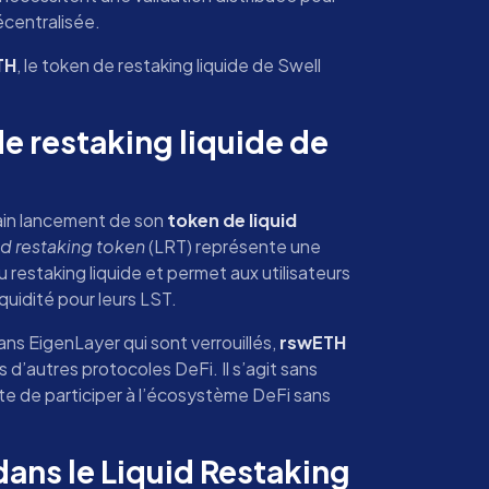
écentralisée.
TH
, le token de restaking liquide de Swell
de restaking liquide de
ain lancement de son
token de liquid
id restaking token
(LRT) représente une
 restaking liquide et permet aux utilisateurs
iquidité pour leurs LST.
s EigenLayer qui sont verrouillés,
rswETH
s d’autres protocoles DeFi. Il s’agit sans
e de participer à l’écosystème DeFi sans
dans le Liquid Restaking