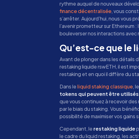
rythme auquel de nouveaux dével
finance décentralisée
, vous const
s’arrêter. Aujourd’hui, nous vous 
l’avenir prometteur sur Ethereum : 
bouleverser nos interactions avec
Qu’est-ce que le l
Avant de plonger dans les détails 
restaking liquide rswETH, il est im
restaking et en quoi il diffère du sta
Dans le
liquid staking classique
, 
tokens qui peuvent être utilisé
que vous continuez à recevoir des 
par le biais du staking. Vous bénéfic
possibilité de maximiser vos gains s
Cependant, le
restaking liquide
p
le cadre du liquid restaking, les 