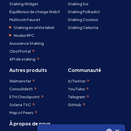
Staking Widget
Staking Sui
Équilibreur de charge Web3
Staking Polkadot
Multicoin Faucet
Staking Cosmos
Staking en white label
Staking Celestia
Nodes RPC
Assurance Staking
Obol Portal
API de staking
Autres produits
Communauté
Waltransfer
X/Twitter
Consolideth
YouTube
ETH Checkpoint
Telegram
Solana TVC
GitHub
Map of Peers
À propos de nous
×