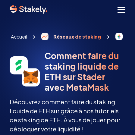
Men
Accueil
Réseaux de staking
St
Comment faire du
staking liquide de
ETH sur Stader
avec MetaMask
Découvrez comment faire du staking
liquide de ETH sur grâce à nos tutoriels
de staking de ETH. À vous de jouer pour
débloquer votre liquidité !