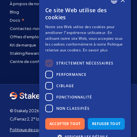
À propos de nous
Ce site Web utilise des
ENGLISH
Blog
cookies
Docs
SPANISH
Notre site Web utilise des cookies pour
Contactez-nous
FRENCH
améliorer l"expérience utilisateur. En
Offres d'emploi
utilisant notre site Web, vous acceptez tous
les cookies conformément à notre Politique
Kit de marque
relative aux cookies.
En savoir plus
Staking Rewards
Centre de confidentialité
STRICTEMENT NÉCESSAIRES
PERFORMANCE
CIBLAGE
FONCTIONNALITÉ
NON CLASSIFIÉS
© Stakely 2026 | Stakely, S.L. | NIF B72551682
C/Ferraz 2, 2º Izq, 28008, Madrid, Espagne
ACCEPTER TOUT
REFUSER TOUT
Politique de cookies
Conditions générales
d'utilisation
AFFICHER LES DÉTAILS