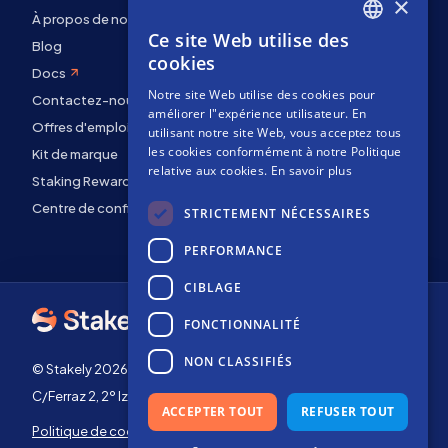
×
À propos de nous
Ce site Web utilise des
ENGLISH
Blog
cookies
Docs
SPANISH
Notre site Web utilise des cookies pour
Contactez-nous
FRENCH
améliorer l"expérience utilisateur. En
Offres d'emploi
utilisant notre site Web, vous acceptez tous
les cookies conformément à notre Politique
Kit de marque
relative aux cookies.
En savoir plus
Staking Rewards
Centre de confidentialité
STRICTEMENT NÉCESSAIRES
PERFORMANCE
CIBLAGE
FONCTIONNALITÉ
NON CLASSIFIÉS
© Stakely 2026 | Stakely, S.L. | NIF B72551682
C/Ferraz 2, 2º Izq, 28008, Madrid, Espagne
ACCEPTER TOUT
REFUSER TOUT
Politique de cookies
Conditions générales