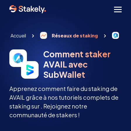
Men
Accueil
Réseaux de staking
Sta
Comment staker
AVAIL avec
SubWallet
Apprenez comment faire du staking de
AVAIL grâce à nos tutoriels complets de
staking sur . Rejoignez notre
communauté de stakers !