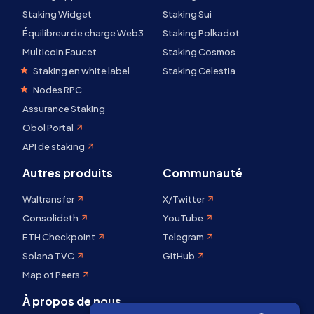
Staking Widget
Staking Sui
Équilibreur de charge Web3
Staking Polkadot
Multicoin Faucet
Staking Cosmos
Staking en white label
Staking Celestia
Nodes RPC
Assurance Staking
Obol Portal
API de staking
Autres produits
Communauté
Waltransfer
X/Twitter
Consolideth
YouTube
ETH Checkpoint
Telegram
Solana TVC
GitHub
Map of Peers
À propos de nous