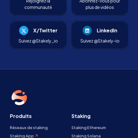
Rejoignez la
Abonnez-vous pour
communauté
plus de vidéos
X/Twitter
LinkedIn
Suivez @Stakely_io
Suivez @Stakely-io
Produits
Staking
Réseaux de staking
Staking Ethereum
Staking App
Staking Solana