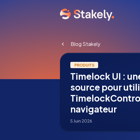
Blog Stakely
PRODUITS
Timelock UI : un
source pour util
TimelockControl
navigateur
5 Juin 2026