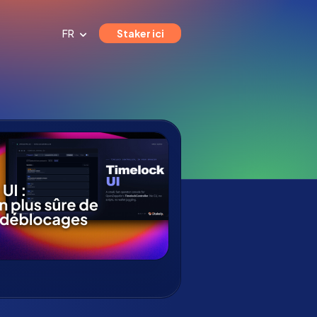
FR
Staker ici