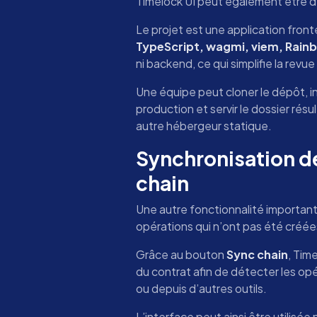
Timelock UI peut également être dé
Le projet est une application fron
TypeScript, wagmi, viem, Rain
ni backend, ce qui simplifie la re
Une équipe peut cloner le dépôt, in
production et servir le dossier résul
autre hébergeur statique.
Synchronisation de
chain
Une autre fonctionnalité importante
opérations qui n’ont pas été créée
Grâce au bouton
Sync chain
, Tim
du contrat afin de détecter les o
ou depuis d’autres outils.
L’interface peut ainsi être utilisé