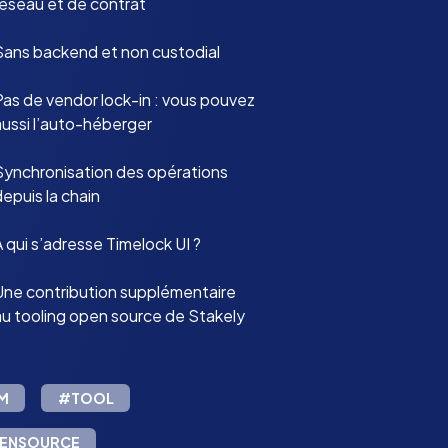
réseau et de contrat
Sans backend et non custodial
Pas de vendor lock-in : vous pouvez
aussi l’auto-héberger
Synchronisation des opérations
epuis la chain
 qui s’adresse Timelock UI ?
Une contribution supplémentaire
au tooling open source de Stakely
M
#TOOL
ENSOURCE