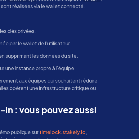
 sont réalisées via le wallet connecté.
les clés privées.
e par le wallet de l’utilisateur.
é en supprimant les données du site.
ur une instance propre à l’équipe.
èrement aux équipes qui souhaitent réduire
les opèrent une infrastructure critique ou
-in : vous pouvez aussi
démo publique sur
timelock.stakely.io
,