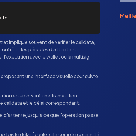
Meille
ute 

trat implique souvent de vérifier le calldata,
 contrôler les périodes d’attente, de
 l’exécution avec le wallet ou la multisig
n proposant une interface visuelle pour suivre
tion en envoyant une transaction
le calldata et le délai correspondant.
e d’attente jusqu’à ce que l’opération passe
e fois le délai écoulé, si le compte connecté