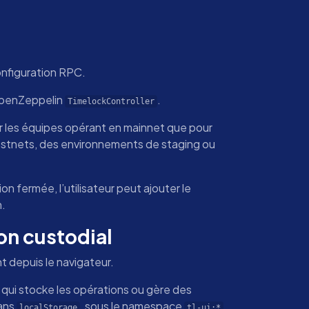
onfiguration RPC.
OpenZeppelin
.
TimelockController
pour les équipes opérant en mainnet que pour
 testnets, des environnements de staging ou
n fermée, l’utilisateur peut ajouter le
n.
on custodial
 depuis le navigateur.
e qui stocke les opérations ou gère des
dans
, sous le namespace
,
localStorage
tl-ui:*