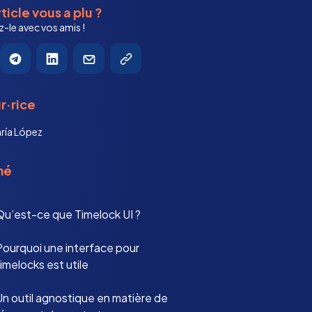
ticle vous a plu ?
-le avec vos amis !
r·rice
ría López
mé
Qu’est-ce que Timelock UI ?
Pourquoi une interface pour
imelocks est utile
Un outil agnostique en matière de