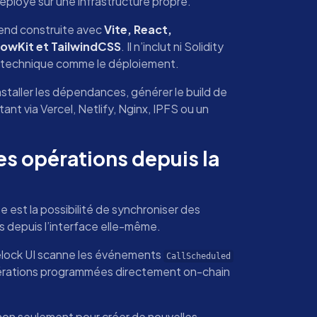
ployé sur une infrastructure propre.
tend construite avec
Vite, React,
bowKit et TailwindCSS
. Il n’inclut ni Solidity
vue technique comme le déploiement.
staller les dépendances, générer le build de
tant via Vercel, Netlify, Nginx, IPFS ou un
s opérations depuis la
 est la possibilité de synchroniser des
s depuis l’interface elle-même.
elock UI scanne les événements
CallScheduled
pérations programmées directement on-chain
e non seulement pour créer de nouvelles