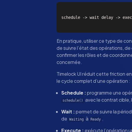
schedule -> wait delay -> exec
En pratique, utiliser ce type de con
de suivre l’état des opérations, de
confirmer les rôles et de coordonner
concernée.
Timelock UI réduit cette friction e
le cycle complet d’une opération :
Schedule :
programme une opéra
avec le contrat cible, 
schedule()
Wait :
permet de suivre la périod
de
à
.
Waiting
Ready
Execute :
exécute l’opération un