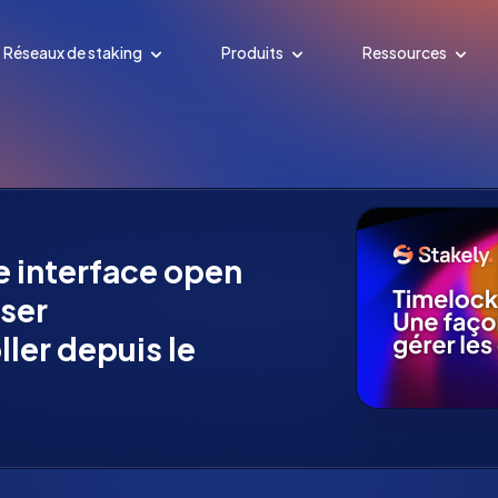
Réseaux de staking
Produits
Ressources
e interface open
iser
ler depuis le