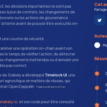
Cet ar
, les décisions importantes ne sont pas
Partagez
es à jour de contrats, les changements de
sorerie ou les actions de gouvernance
’attente avant de pouvoir être exécutés on-
Auteu
st une couche de sécurité.
Ma
rammer une opération on-chain avant son
es le temps de vérifier l’action, de détecter
Résu
 des changements inattendus ou d’annuler une
ble pas correct.
ipe de Stakely a développé
Timelock UI
, une
 et agnostique en matière de réseau, qui
contrat OpenZeppelin
TimelockController
t
stakely.io
, et son code peut être consulté