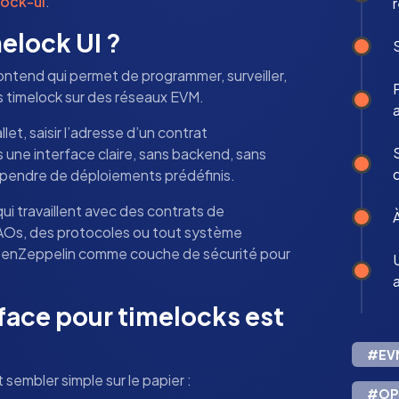
lock-ui
.
elock UI ?
ontend qui permet de programmer, surveiller,
s timelock sur des réseaux EVM.
let, saisir l’adresse d’un contrat
 une interface claire, sans backend, sans
d
épendre de déploiements prédéfinis.
qui travaillent avec des contrats de
À
DAOs, des protocoles ou tout système
enZeppelin comme couche de sécurité pour
face pour timelocks est
#EV
 sembler simple sur le papier :
#OP