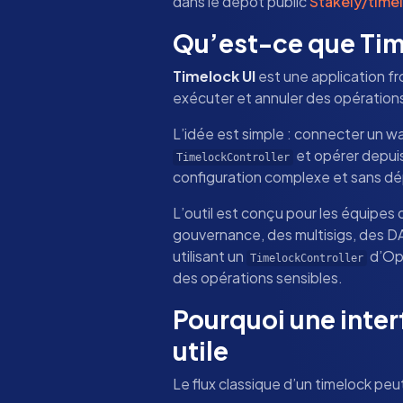
dans le dépôt public
Stakely/time
Qu’est-ce que Tim
Timelock UI
est une application fr
exécuter et annuler des opération
L’idée est simple : connecter un wal
et opérer depuis
TimelockController
configuration complexe et sans d
L’outil est conçu pour les équipes 
gouvernance, des multisigs, des 
utilisant un
d’Op
TimelockController
des opérations sensibles.
Pourquoi une inter
utile
Le flux classique d’un timelock peut