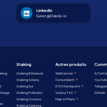
LinkedIn
Suivez @Stakely-io
Staking
Autres produits
Comm
aking
Staking Ethereum
Waltransfer
X/Twitt
Staking Solana
Consolideth
YouTub
t
Staking Sui
ETH Checkpoint
Telegra
 charge
Staking Polkadot
Solana TVC
GitHub
Staking Cosmos
Map of Peers
et
Staking Celestia