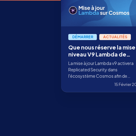
DÉMARRER
ACTUALITÉS
Que nous réserve la mise
niveau V9 Lambda de
Cosmos ?
La mise à jour Lambda v9 activera
Replicated Security dans
l'écosystème Cosmos afin de
répliquer la sécurité de Cosmos H
15 Février 
dans les consumer chains.