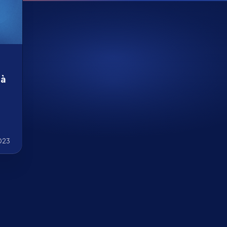
 à
ub
2023