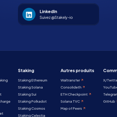
LinkedIn
Suivez @Stakely-io
Staking
Autres produits
Comm
aking
Staking Ethereum
Waltransfer
X/Twitt
Staking Solana
Consolideth
YouTub
t
Staking Sui
ETH Checkpoint
Telegra
 charge
Staking Polkadot
Solana TVC
GitHub
Staking Cosmos
Map of Peers
et
Staking Celestia