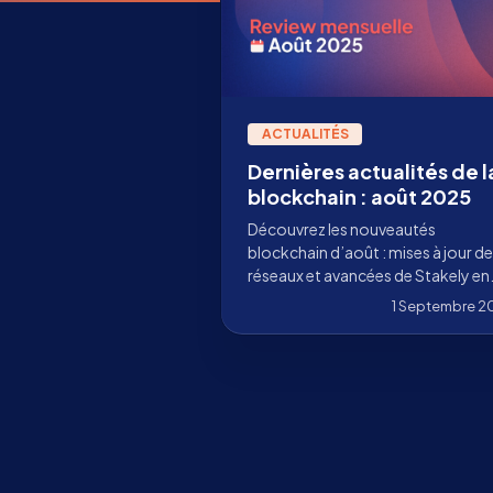
ACTUALITÉS
Dernières actualités de l
blockchain : août 2025
Découvrez les nouveautés
blockchain d’août : mises à jour d
réseaux et avancées de Stakely en
tant que validateur et sponsor
1 Septembre 2
d’événements.