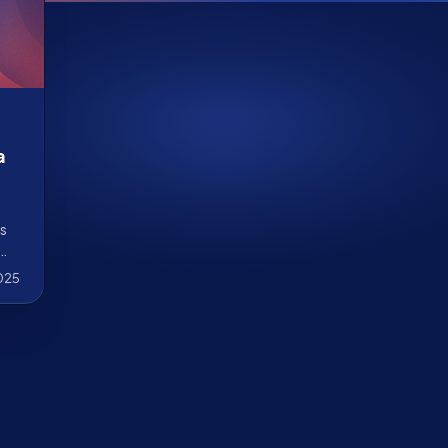
a
es
025