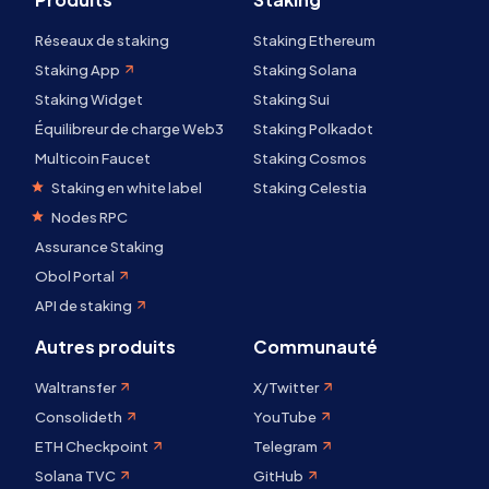
Réseaux de staking
Staking Ethereum
Staking App
Staking Solana
Staking Widget
Staking Sui
Équilibreur de charge Web3
Staking Polkadot
Multicoin Faucet
Staking Cosmos
Staking en white label
Staking Celestia
Nodes RPC
Assurance Staking
Obol Portal
API de staking
Autres produits
Communauté
Waltransfer
X/Twitter
Consolideth
YouTube
ETH Checkpoint
Telegram
Solana TVC
GitHub