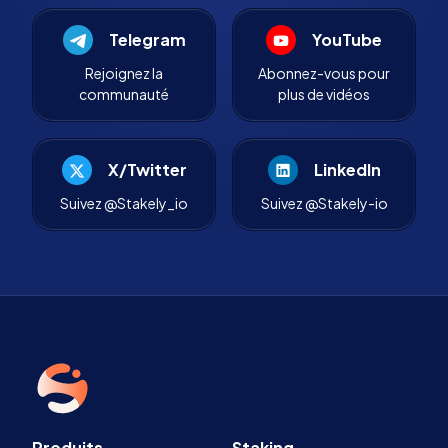
Telegram
YouTube
Rejoignez la
Abonnez-vous pour
communauté
plus de vidéos
X/Twitter
LinkedIn
Suivez @Stakely_io
Suivez @Stakely-io
Produits
Staking