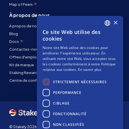
Map of Peers
À propos de nous
×
À propos de nous
Ce site Web utilise des
ENGLISH
Blog
cookies
Docs
SPANISH
Notre site Web utilise des cookies pour
Contactez-nous
FRENCH
améliorer l"expérience utilisateur. En
Offres d'emploi
utilisant notre site Web, vous acceptez tous
les cookies conformément à notre Politique
Kit de marque
relative aux cookies.
En savoir plus
Staking Rewards
Centre de confidentialité
STRICTEMENT NÉCESSAIRES
PERFORMANCE
CIBLAGE
FONCTIONNALITÉ
NON CLASSIFIÉS
© Stakely 2026 | Stakely, S.L. | NIF B72551682