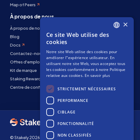
Map of Peers
À propos de nous
×
À propos de nous
Ce site Web utilise des
ENGLISH
Blog
cookies
Docs
SPANISH
Notre site Web utilise des cookies pour
Contactez-nous
FRENCH
améliorer l"expérience utilisateur. En
Offres d'emploi
utilisant notre site Web, vous acceptez tous
les cookies conformément à notre Politique
Kit de marque
relative aux cookies.
En savoir plus
Staking Rewards
Centre de confidentialité
STRICTEMENT NÉCESSAIRES
PERFORMANCE
CIBLAGE
FONCTIONNALITÉ
NON CLASSIFIÉS
© Stakely 2026 | Stakely, S.L. | NIF B72551682