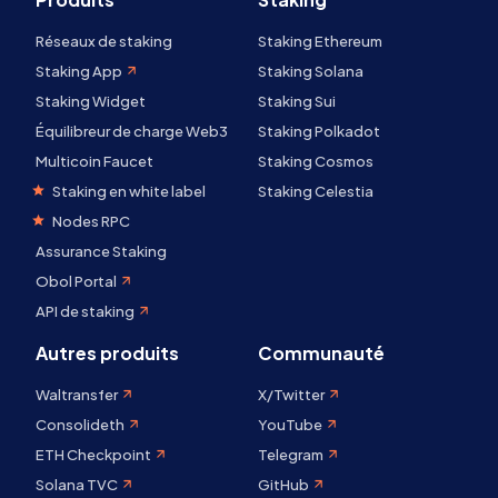
Réseaux de staking
Staking Ethereum
Staking App
Staking Solana
Staking Widget
Staking Sui
Équilibreur de charge Web3
Staking Polkadot
Multicoin Faucet
Staking Cosmos
Staking en white label
Staking Celestia
Nodes RPC
Assurance Staking
Obol Portal
API de staking
Autres produits
Communauté
Waltransfer
X/Twitter
Consolideth
YouTube
ETH Checkpoint
Telegram
Solana TVC
GitHub