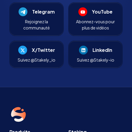
Telegram
YouTube
Rejoignez la
Abonnez-vous pour
communauté
plus de vidéos
X/Twitter
LinkedIn
Suivez @Stakely_io
Suivez @Stakely-io
Produits
Staking