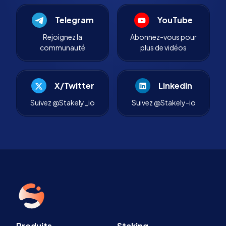
Telegram
YouTube
Rejoignez la
Abonnez-vous pour
communauté
plus de vidéos
X/Twitter
LinkedIn
Suivez @Stakely_io
Suivez @Stakely-io
Produits
Staking