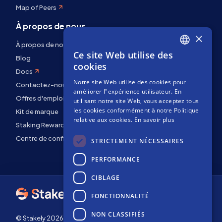
Map of Peers
À propos de nous
×
À propos de nous
Ce site Web utilise des
ENGLISH
Blog
cookies
Docs
SPANISH
Notre site Web utilise des cookies pour
Contactez-nous
FRENCH
améliorer l"expérience utilisateur. En
Offres d'emploi
utilisant notre site Web, vous acceptez tous
les cookies conformément à notre Politique
Kit de marque
relative aux cookies.
En savoir plus
Staking Rewards
Centre de confidentialité
STRICTEMENT NÉCESSAIRES
PERFORMANCE
CIBLAGE
FONCTIONNALITÉ
NON CLASSIFIÉS
© Stakely 2026 | Stakely, S.L. | NIF B72551682