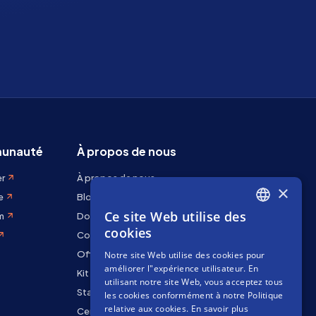
unauté
À propos de nous
er
À propos de nous
×
e
Blog
Ce site Web utilise des
m
Docs
ENGLISH
cookies
Contactez-nous
SPANISH
Offres d'emploi
Notre site Web utilise des cookies pour
FRENCH
améliorer l"expérience utilisateur. En
Kit de marque
utilisant notre site Web, vous acceptez tous
Staking Rewards
les cookies conformément à notre Politique
relative aux cookies.
En savoir plus
Centre de