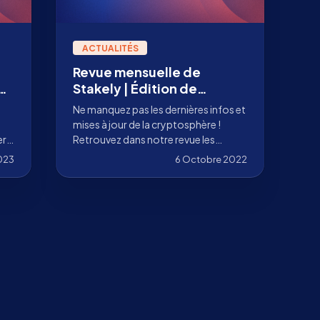
ACTUALITÉS
Revue mensuelle de
er
Stakely | Édition de
septembre 2022
Ne manquez pas les dernières infos et
mises à jour de la cryptosphère !
ers
Retrouvez dans notre revue les
sur
actualités crypto du mois de
2023
6 Octobre 2022
septembre.