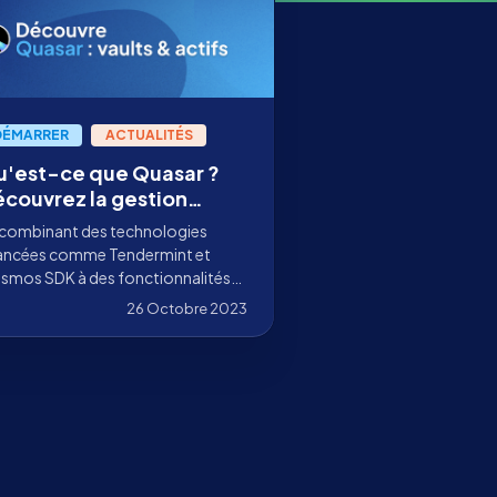
DÉMARRER
ACTUALITÉS
'est-ce que Quasar ?
couvrez la gestion
actifs décentralisée
 combinant des technologies
ancées comme Tendermint et
smos SDK à des fonctionnalités
ovantes, Quasar vise à redéfinir la
26 Octobre 2023
tion des actifs en DeFi.