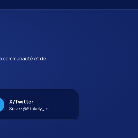
 la communauté et de
X/Twitter
Suivez @Stakely_io