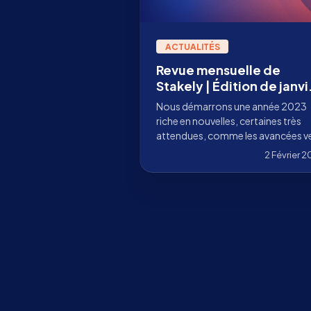
ACTUALITÉS
Revue mensuelle de
Stakely | Édition de janvi
2023
Nous démarrons une année 2023
riche en nouvelles, certaines très
attendues, comme les avancées v
l'activation des retraits de staking 
2 Février 
Ethereum.