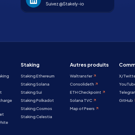
Suivez @Stakely-io
Staking
Autres produits
Comm
aking
Staking Ethereum
Waltransfer
X/Twitt
Staking Solana
Consolideth
YouTub
t
Staking Sui
ETH Checkpoint
Telegra
 charge
Staking Polkadot
Solana TVC
GitHub
Staking Cosmos
Map of Peers
et
Staking Celestia
hite