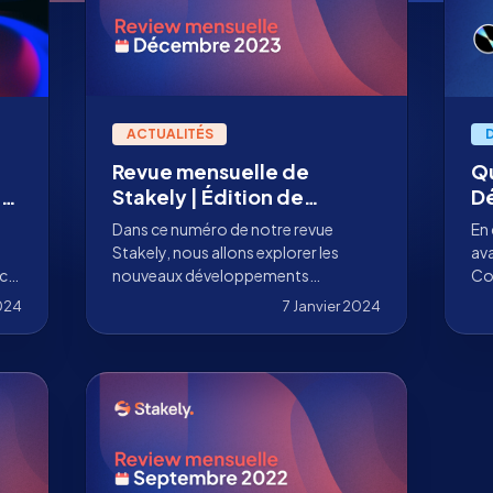
ACTUALITÉS
Revue mensuelle de
Qu
e
Stakely | Édition de
Dé
décembre 2023
d'
Dans ce numéro de notre revue
En
Stakely, nous allons explorer les
av
nce
nouveaux développements
Co
ts,
annoncés en décembre de vos
inn
024
7 Janvier 2024
projets blockchain préférés.
ges