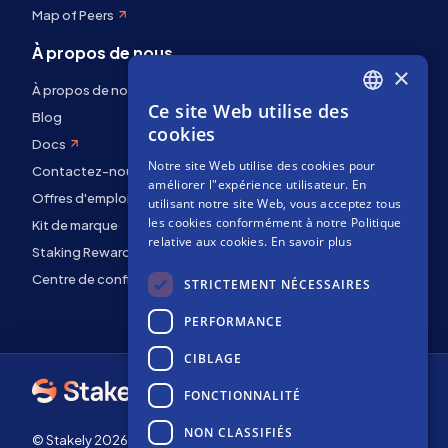
Map of Peers
À propos de nous
×
À propos de nous
Ce site Web utilise des
ENGLISH
Blog
cookies
Docs
SPANISH
Notre site Web utilise des cookies pour
Contactez-nous
FRENCH
améliorer l"expérience utilisateur. En
Offres d'emploi
utilisant notre site Web, vous acceptez tous
les cookies conformément à notre Politique
Kit de marque
relative aux cookies.
En savoir plus
Staking Rewards
Centre de confidentialité
STRICTEMENT NÉCESSAIRES
PERFORMANCE
CIBLAGE
FONCTIONNALITÉ
NON CLASSIFIÉS
© Stakely 2026 | Stakely, S.L. | NIF B72551682