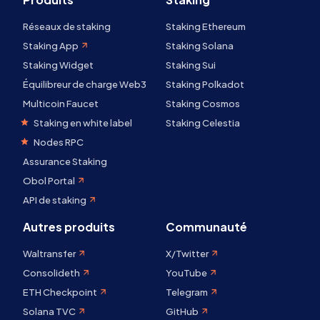
Réseaux de staking
Staking Ethereum
Staking App
Staking Solana
Staking Widget
Staking Sui
Équilibreur de charge Web3
Staking Polkadot
Multicoin Faucet
Staking Cosmos
Staking en white label
Staking Celestia
Nodes RPC
Assurance Staking
Obol Portal
API de staking
Autres produits
Communauté
Waltransfer
X/Twitter
Consolideth
YouTube
ETH Checkpoint
Telegram
Solana TVC
GitHub