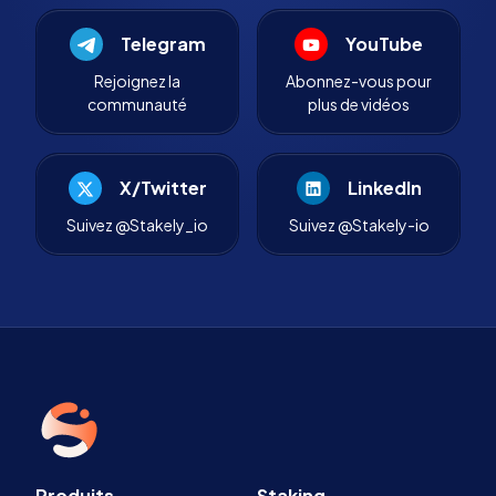
Telegram
YouTube
Rejoignez la
Abonnez-vous pour
communauté
plus de vidéos
X/Twitter
LinkedIn
Suivez @Stakely_io
Suivez @Stakely-io
Produits
Staking