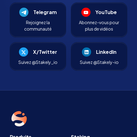
Telegram
YouTube
Rejoignez la
Abonnez-vous pour
communauté
plus de vidéos
X/Twitter
LinkedIn
Suivez @Stakely_io
Suivez @Stakely-io
Produits
Staking