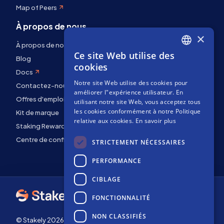
Map of Peers
À propos de nous
×
À propos de nous
Ce site Web utilise des
ENGLISH
Blog
cookies
Docs
SPANISH
Notre site Web utilise des cookies pour
Contactez-nous
FRENCH
améliorer l"expérience utilisateur. En
Offres d'emploi
utilisant notre site Web, vous acceptez tous
les cookies conformément à notre Politique
Kit de marque
relative aux cookies.
En savoir plus
Staking Rewards
Centre de confidentialité
STRICTEMENT NÉCESSAIRES
PERFORMANCE
CIBLAGE
FONCTIONNALITÉ
NON CLASSIFIÉS
© Stakely 2026 | Stakely, S.L. | NIF B72551682