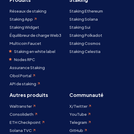
Réseaux de staking
Staking Ethereum
Staking App
Staking Solana
Staking Widget
Staking Sui
Équilibreur de charge Web3
Staking Polkadot
Multicoin Faucet
Staking Cosmos
Staking en white label
Staking Celestia
Nodes RPC
Assurance Staking
Obol Portal
API de staking
Autres produits
Communauté
Waltransfer
X/Twitter
Consolideth
YouTube
ETH Checkpoint
Telegram
Solana TVC
GitHub