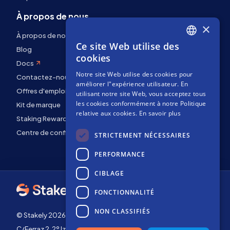
À propos de nous
×
À propos de nous
Ce site Web utilise des
ENGLISH
Blog
cookies
Docs
SPANISH
Notre site Web utilise des cookies pour
Contactez-nous
FRENCH
améliorer l"expérience utilisateur. En
Offres d'emploi
utilisant notre site Web, vous acceptez tous
les cookies conformément à notre Politique
Kit de marque
relative aux cookies.
En savoir plus
Staking Rewards
Centre de confidentialité
STRICTEMENT NÉCESSAIRES
PERFORMANCE
CIBLAGE
FONCTIONNALITÉ
NON CLASSIFIÉS
© Stakely 2026 | Stakely, S.L. | NIF B72551682
C/Ferraz 2, 2º Izq, 28008, Madrid, Espagne