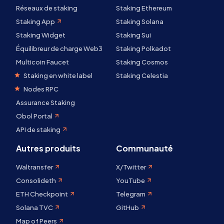
Réseaux de staking
Staking Ethereum
Staking App
Staking Solana
Staking Widget
Staking Sui
Équilibreur de charge Web3
Staking Polkadot
Multicoin Faucet
Staking Cosmos
Staking en white label
Staking Celestia
Nodes RPC
Assurance Staking
Obol Portal
API de staking
Autres produits
Communauté
Waltransfer
X/Twitter
Consolideth
YouTube
ETH Checkpoint
Telegram
Solana TVC
GitHub
Map of Peers