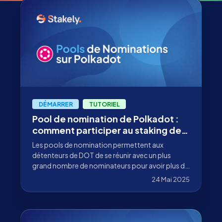
DÉMARRER
TUTORIEL
Pool de nomination de Polkadot :
comment participer au staking de
DOT dès 1 DOT
Les pools de nomination permettent aux
détenteurs de DOT de se réunir avec un plus
grand nombre de nominateurs pour avoir plus de
chances d'obtenir des récompenses.
24 Mai 2025