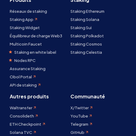
Réseaux de staking
Staking Ethereum
Staking App
Staking Solana
Staking Widget
Staking Sui
Équilibreur de charge Web3
Staking Polkadot
Multicoin Faucet
Staking Cosmos
Staking en white label
Staking Celestia
Nodes RPC
Assurance Staking
Obol Portal
API de staking
Autres produits
Communauté
Waltransfer
X/Twitter
Consolideth
YouTube
ETH Checkpoint
Telegram
Solana TVC
GitHub