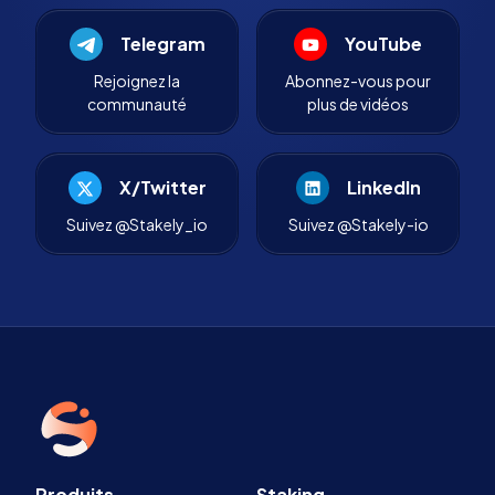
Telegram
YouTube
Rejoignez la
Abonnez-vous pour
communauté
plus de vidéos
X/Twitter
LinkedIn
Suivez @Stakely_io
Suivez @Stakely-io
Produits
Staking