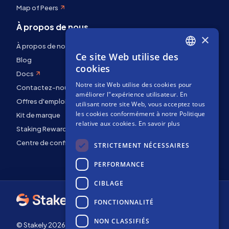
Map of Peers
À propos de nous
×
À propos de nous
Ce site Web utilise des
ENGLISH
Blog
cookies
Docs
SPANISH
Notre site Web utilise des cookies pour
Contactez-nous
FRENCH
améliorer l"expérience utilisateur. En
Offres d'emploi
utilisant notre site Web, vous acceptez tous
les cookies conformément à notre Politique
Kit de marque
relative aux cookies.
En savoir plus
Staking Rewards
Centre de confidentialité
STRICTEMENT NÉCESSAIRES
PERFORMANCE
CIBLAGE
FONCTIONNALITÉ
NON CLASSIFIÉS
© Stakely 2026 | Stakely, S.L. | NIF B72551682