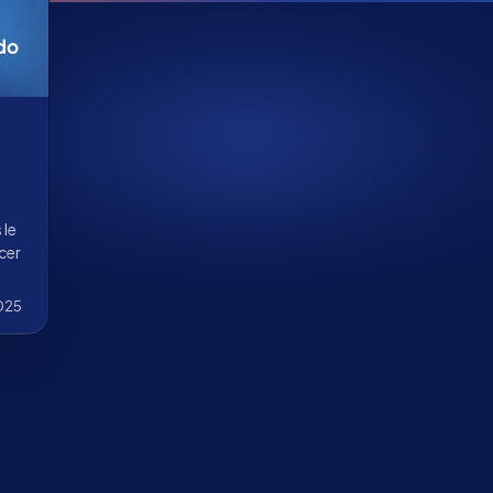
 le
cer
025