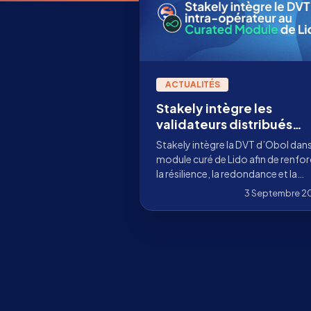
ACTUALITÉS
Stakely intègre les
validateurs distribués
Obol dans le module
Stakely intègre la DVT d’Obol dans
Curated de Lido
module curé de Lido afin de renfor
la résilience, la redondance et la
sécurité de l’infrastructure des
3 Septembre 2
validateurs.