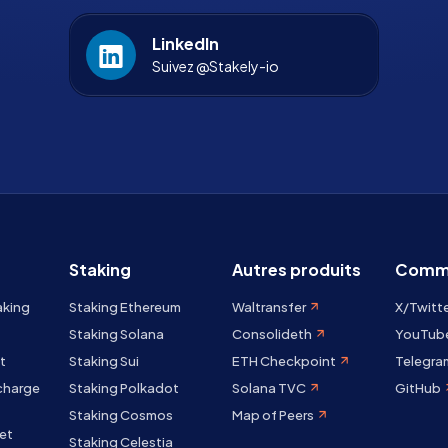
LinkedIn
Suivez @Stakely-io
Staking
Autres produits
Comm
aking
Staking Ethereum
Waltransfer
X/Twitt
Staking Solana
Consolideth
YouTub
t
Staking Sui
ETH Checkpoint
Telegra
 charge
Staking Polkadot
Solana TVC
GitHub
Staking Cosmos
Map of Peers
et
Staking Celestia