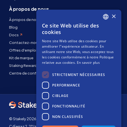
À propos de nous
×
À propos de nous
Ce site Web utilise des
ENGLISH
Blog
cookies
Docs
SPANISH
Notre site Web utilise des cookies pour
Contactez-nous
FRENCH
améliorer l"expérience utilisateur. En
Offres d'emploi
utilisant notre site Web, vous acceptez tous
les cookies conformément à notre Politique
Kit de marque
relative aux cookies.
En savoir plus
Staking Rewards
Centre de confidentialité
STRICTEMENT NÉCESSAIRES
PERFORMANCE
CIBLAGE
FONCTIONNALITÉ
NON CLASSIFIÉS
© Stakely 2026 | Stakely, S.L. | NIF B72551682
C/Ferraz 2, 2º Izq, 28008, Madrid, Espagne