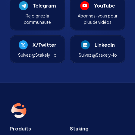
Telegram
YouTube
Rejoignez la
Abonnez-vous pour
communauté
plus de vidéos
X/Twitter
LinkedIn
Suivez @Stakely_io
Suivez @Stakely-io
Produits
Staking