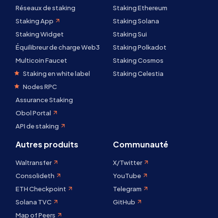
Réseaux de staking
Staking Ethereum
Staking App
Staking Solana
Staking Widget
Staking Sui
Équilibreur de charge Web3
Staking Polkadot
Multicoin Faucet
Staking Cosmos
Staking en white label
Staking Celestia
Nodes RPC
Assurance Staking
Obol Portal
API de staking
Autres produits
Communauté
Waltransfer
X/Twitter
Consolideth
YouTube
ETH Checkpoint
Telegram
Solana TVC
GitHub
Map of Peers