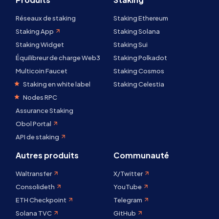
Réseaux de staking
Staking Ethereum
Staking App
Staking Solana
Staking Widget
Staking Sui
Équilibreur de charge Web3
Staking Polkadot
Multicoin Faucet
Staking Cosmos
Staking en white label
Staking Celestia
Nodes RPC
Assurance Staking
Obol Portal
API de staking
Autres produits
Communauté
Waltransfer
X/Twitter
Consolideth
YouTube
ETH Checkpoint
Telegram
Solana TVC
GitHub