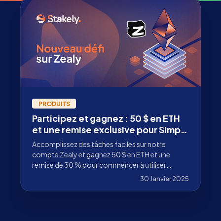
PRODUITS
Participez et gagnez : 50 $ en ETH
et une remise exclusive pour Simple
CSM
Accomplissez des tâches faciles sur notre
compte Zealy et gagnez 50 $ en ETH et une
remise de 30 % pour commencer à utiliser
Simple CSM.
30 Janvier 2025