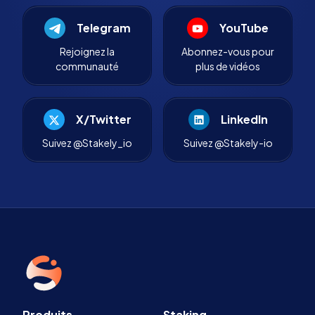
Telegram
YouTube
Rejoignez la
Abonnez-vous pour
communauté
plus de vidéos
X/Twitter
LinkedIn
Suivez @Stakely_io
Suivez @Stakely-io
Produits
Staking