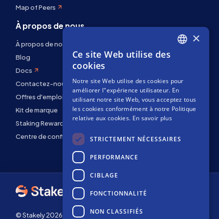
Map of Peers
À propos de nous
×
À propos de nous
Ce site Web utilise des
ENGLISH
Blog
cookies
Docs
SPANISH
Notre site Web utilise des cookies pour
Contactez-nous
FRENCH
améliorer l"expérience utilisateur. En
Offres d'emploi
utilisant notre site Web, vous acceptez tous
les cookies conformément à notre Politique
Kit de marque
relative aux cookies.
En savoir plus
Staking Rewards
Centre de confidentialité
STRICTEMENT NÉCESSAIRES
PERFORMANCE
CIBLAGE
FONCTIONNALITÉ
NON CLASSIFIÉS
© Stakely 2026 | Stakely, S.L. | NIF B72551682