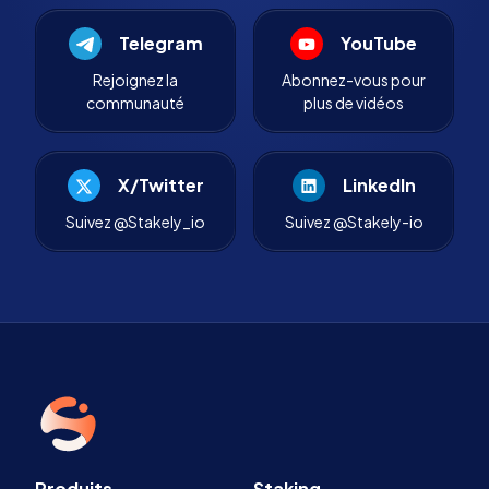
Telegram
YouTube
Rejoignez la
Abonnez-vous pour
communauté
plus de vidéos
X/Twitter
LinkedIn
Suivez @Stakely_io
Suivez @Stakely-io
Produits
Staking