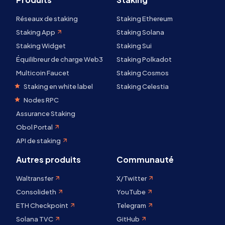
Réseaux de staking
Staking Ethereum
Staking App
Staking Solana
Staking Widget
Staking Sui
Équilibreur de charge Web3
Staking Polkadot
Multicoin Faucet
Staking Cosmos
Staking en white label
Staking Celestia
Nodes RPC
Assurance Staking
Obol Portal
API de staking
Autres produits
Communauté
Waltransfer
X/Twitter
Consolideth
YouTube
ETH Checkpoint
Telegram
Solana TVC
GitHub