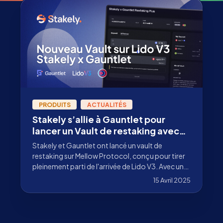
PRODUITS
ACTUALITÉS
Stakely s’allie à Gauntlet pour
lancer un Vault de restaking avec
Lido V3
Stakely et Gauntlet ont lancé un vault de
restaking sur Mellow Protocol, conçu pour tirer
pleinement parti de l'arrivée de Lido V3. Avec une
infrastructure de staking de niveau institutionnel
15 Avril 2025
et des modèles de risque optimisés.