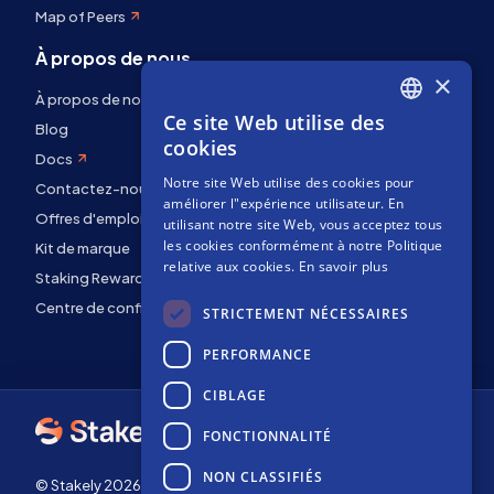
Map of Peers
À propos de nous
×
À propos de nous
Ce site Web utilise des
ENGLISH
Blog
cookies
Docs
SPANISH
Notre site Web utilise des cookies pour
Contactez-nous
FRENCH
améliorer l"expérience utilisateur. En
Offres d'emploi
utilisant notre site Web, vous acceptez tous
les cookies conformément à notre Politique
Kit de marque
relative aux cookies.
En savoir plus
Staking Rewards
Centre de confidentialité
STRICTEMENT NÉCESSAIRES
PERFORMANCE
CIBLAGE
FONCTIONNALITÉ
NON CLASSIFIÉS
© Stakely 2026 | Stakely, S.L. | NIF B72551682