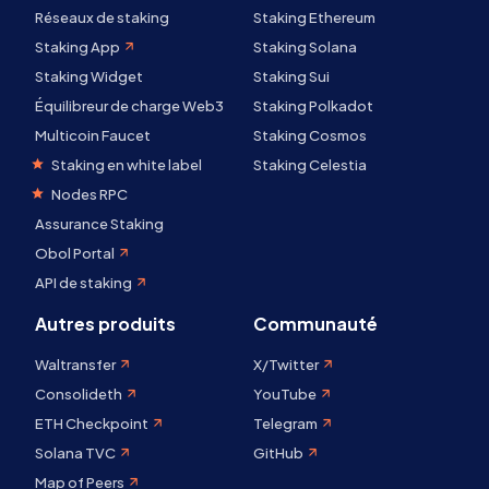
Réseaux de staking
Staking Ethereum
Staking App
Staking Solana
Staking Widget
Staking Sui
Équilibreur de charge Web3
Staking Polkadot
Multicoin Faucet
Staking Cosmos
Staking en white label
Staking Celestia
Nodes RPC
Assurance Staking
Obol Portal
API de staking
Autres produits
Communauté
Waltransfer
X/Twitter
Consolideth
YouTube
ETH Checkpoint
Telegram
Solana TVC
GitHub
Map of Peers