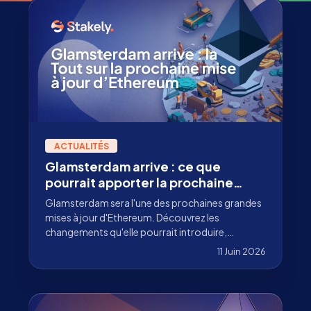
ACTUALITÉS
Glamsterdam arrive : ce que
pourrait apporter la prochaine
grande mise à jour d'Ethereum
Glamsterdam sera l'une des prochaines grandes
mises à jour d'Ethereum. Découvrez les
changements qu'elle pourrait introduire,
pourquoi elle compte pour les validateurs et ce
11 Juin 2026
que les institutions qui font du staking doivent
suivre.