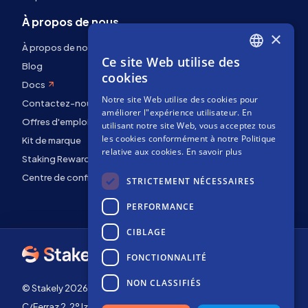
À propos de nous
×
À propos de nous
Ce site Web utilise des
ENGLISH
Blog
cookies
Docs
SPANISH
Notre site Web utilise des cookies pour
Contactez-nous
FRENCH
améliorer l"expérience utilisateur. En
Offres d'emploi
utilisant notre site Web, vous acceptez tous
les cookies conformément à notre Politique
Kit de marque
relative aux cookies.
En savoir plus
Staking Rewards
Centre de confidentialité
STRICTEMENT NÉCESSAIRES
PERFORMANCE
CIBLAGE
FONCTIONNALITÉ
NON CLASSIFIÉS
© Stakely 2026 | Stakely, S.L. | NIF B72551682
C/Ferraz 2, 2º Izq, 28008, Madrid, Espagne