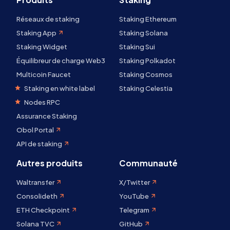
Réseaux de staking
Staking Ethereum
Staking App
Staking Solana
Staking Widget
Staking Sui
Équilibreur de charge Web3
Staking Polkadot
Multicoin Faucet
Staking Cosmos
Staking en white label
Staking Celestia
Nodes RPC
Assurance Staking
Obol Portal
API de staking
Autres produits
Communauté
Waltransfer
X/Twitter
Consolideth
YouTube
ETH Checkpoint
Telegram
Solana TVC
GitHub