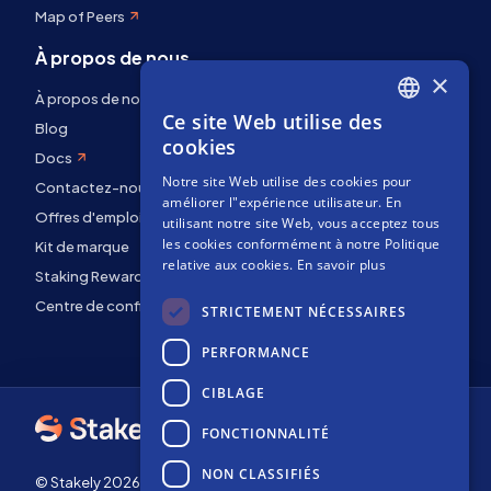
Map of Peers
À propos de nous
×
À propos de nous
Ce site Web utilise des
ENGLISH
Blog
cookies
Docs
SPANISH
Notre site Web utilise des cookies pour
Contactez-nous
FRENCH
améliorer l"expérience utilisateur. En
Offres d'emploi
utilisant notre site Web, vous acceptez tous
les cookies conformément à notre Politique
Kit de marque
relative aux cookies.
En savoir plus
Staking Rewards
Centre de confidentialité
STRICTEMENT NÉCESSAIRES
PERFORMANCE
CIBLAGE
FONCTIONNALITÉ
NON CLASSIFIÉS
© Stakely 2026 | Stakely, S.L. | NIF B72551682