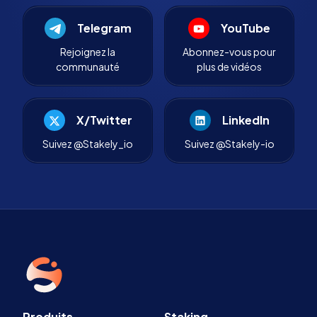
Telegram
YouTube
Rejoignez la
Abonnez-vous pour
communauté
plus de vidéos
X/Twitter
LinkedIn
Suivez @Stakely_io
Suivez @Stakely-io
Produits
Staking