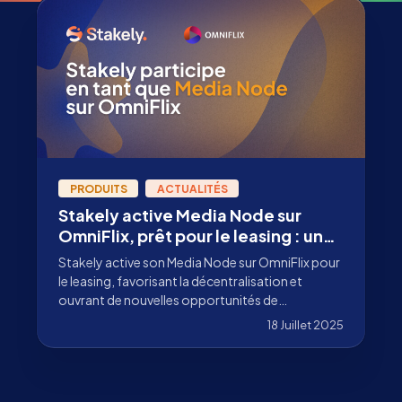
PRODUITS
ACTUALITÉS
Stakely active Media Node sur
OmniFlix, prêt pour le leasing : une
nouvelle ère du contenu
Stakely active son Media Node sur OmniFlix pour
décentralisé
le leasing, favorisant la décentralisation et
ouvrant de nouvelles opportunités de
monétisation du contenu numérique.
18 Juillet 2025