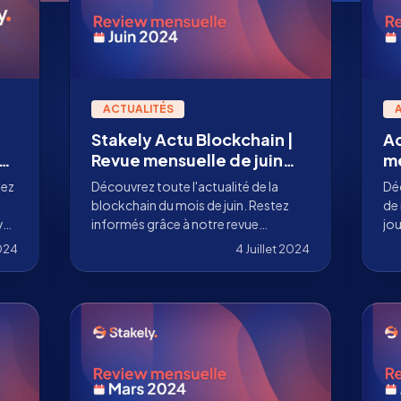
ACTUALITÉS
Stakely Actu Blockchain |
Ac
Revue mensuelle de juin
me
2024
tez
Découvrez toute l'actualité de la
Dé
blockchain du mois de juin. Restez
de 
vec
informés grâce à notre revue
jou
3,5
complète d'actualité blockchain.
Cos
024
4 Juillet 2024
pag