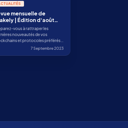
ACTUALITÉS
vue mensuelle de
akely | Édition d'août
023
parez-vous à rattraper les
rnières nouveautés de vos
ckchains et protocoles préférés.
envenue dans notre revue
7 Septembre 2023
suelle du mois d'août !