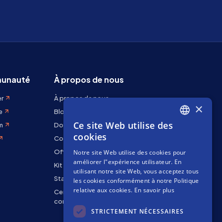
unauté
À propos de nous
er
À propos de nous
×
e
Blog
Ce site Web utilise des
m
Docs
ENGLISH
cookies
Contactez-nous
SPANISH
Offres d'emploi
Notre site Web utilise des cookies pour
FRENCH
améliorer l"expérience utilisateur. En
Kit de marque
utilisant notre site Web, vous acceptez tous
Staking Rewards
les cookies conformément à notre Politique
relative aux cookies.
En savoir plus
Centre de
confidentialité
STRICTEMENT NÉCESSAIRES