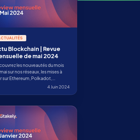
ACTUALITÉS
tu Blockchain | Revue
nsuelle de mai 2024
couvrez les nouveautés du mois
mai sur nos réseaux, les mises à
r sur Ethereum, Polkadot,
mos et plus encore. Restez à la
4 Juin 2024
e avec Stakely.