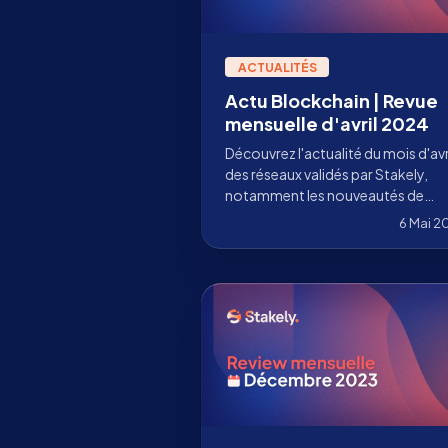
ACTUALITÉS
Actu Blockchain | Revue
mensuelle d'avril 2024
Découvrez l'actualité du mois d'avr
des réseaux validés par Stakely,
notamment les nouveautés de
Polkadot, Ethereum, Solana et pl
6 Mai 2
encore.