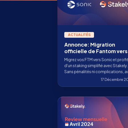
ACTUALITÉS
Annonce: Migration
officielle de Fantom vers
Sonic
Migrez vos FTM vers Sonic et profi
d'un staking simplifié avec Stakely.
Sans pénalités ni complications, a
un verrou de 14 jours et un APR de 
17 Décembre 2
%.