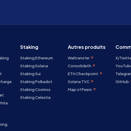
Staking
Autres produits
Comm
aking
Staking Ethereum
Waltransfer
X/Twitt
Staking Solana
Consolideth
YouTub
t
Staking Sui
ETH Checkpoint
Telegra
 charge
Staking Polkadot
Solana TVC
GitHub
Staking Cosmos
Map of Peers
et
Staking Celestia
hite
king