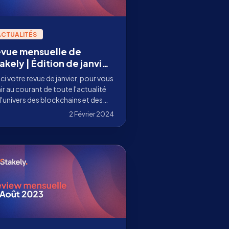
ACTUALITÉS
vue mensuelle de
akely | Édition de janvier
024
ci votre revue de janvier, pour vous
ir au courant de toute l'actualité
l'univers des blockchains et des
otocoles où nous sommes
2 Février 2024
idateurs.