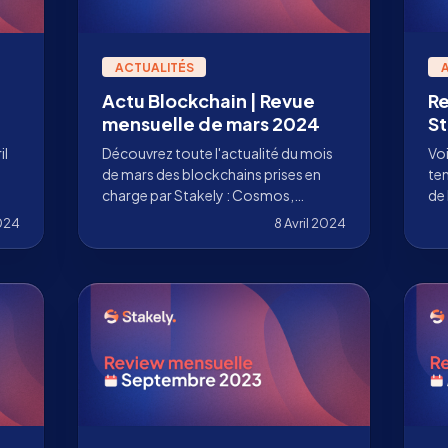
ACTUALITÉS
Actu Blockchain | Revue
Re
mensuelle de mars 2024
St
2
il
Découvrez toute l'actualité du mois
Voi
de mars des blockchains prises en
ten
charge par Stakely : Cosmos,
de 
us
Ethereum, Solana, et plus encore !
pr
024
8 Avril 2024
val