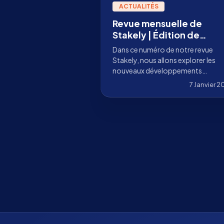
ACTUALITÉS
Revue mensuelle de
Stakely | Édition de
décembre 2023
Dans ce numéro de notre revue
Stakely, nous allons explorer les
nouveaux développements
annoncés en décembre de vos
7 Janvier 
projets blockchain préférés.