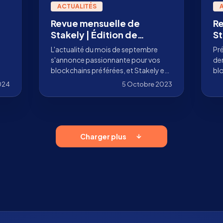
ACTUALITÉS
Revue mensuelle de
Re
Stakely | Édition de
St
septembre 2023
2
L'actualité du mois de septembre
Pré
s'annonce passionnante pour vos
de
blockchains préférées, et Stakely est
blo
là pour vous tenir au courant de tout.
Bi
2024
5 Octobre 2023
men
Charger plus