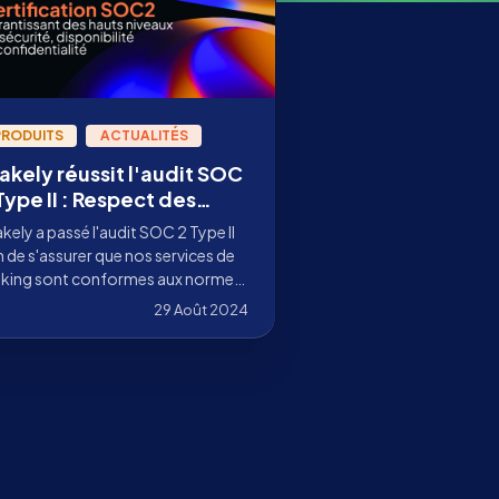
PRODUITS
ACTUALITÉS
akely réussit l'audit SOC
Type II : Respect des
rmes de sécurité
kely a passé l'audit SOC 2 Type II
n de s'assurer que nos services de
aking sont conformes aux normes
sécurité.
29 Août 2024