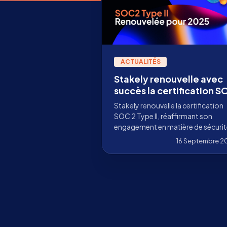
ACTUALITÉS
Stakely renouvelle avec
succès la certification 
2 Type II : un engagemen
Stakely renouvelle la certification
renforcé envers la sécur
SOC 2 Type II, réaffirmant son
institutionnelle
engagement en matière de sécuri
et de confiance institutionnelle.
16 Septembre 2