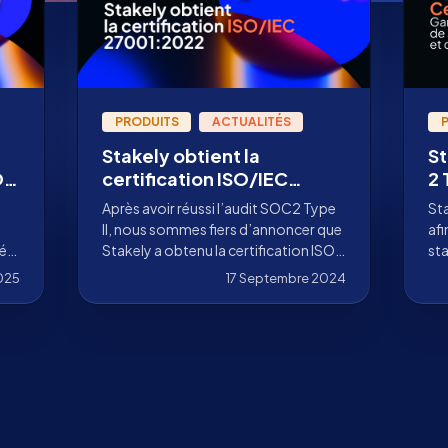
PRODUITS
ACTUALITÉS
Stakely obtient la
St
SOC
certification ISO/IEC
2 
t
27001:2022
no
Après avoir réussi l’audit SOC2 Type
Sta
ité
II, nous sommes fiers d’annoncer que
afi
té
Stakely a obtenu la certification ISO
st
27001:2022, décernée par le cabinet
de 
025
17 Septembre 2024
d’audit Prescient Security.