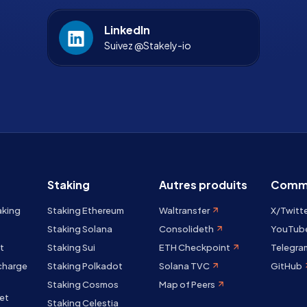
LinkedIn
Suivez @Stakely-io
Staking
Autres produits
Comm
aking
Staking Ethereum
Waltransfer
X/Twitt
Staking Solana
Consolideth
YouTub
t
Staking Sui
ETH Checkpoint
Telegra
 charge
Staking Polkadot
Solana TVC
GitHub
Staking Cosmos
Map of Peers
et
Staking Celestia