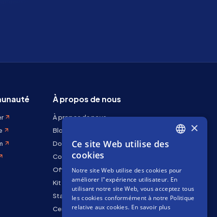
unauté
À propos de nous
er
À propos de nous
×
e
Blog
Ce site Web utilise des
m
Docs
ENGLISH
cookies
Contactez-nous
SPANISH
Offres d'emploi
Notre site Web utilise des cookies pour
FRENCH
améliorer l"expérience utilisateur. En
Kit de marque
utilisant notre site Web, vous acceptez tous
Staking Rewards
les cookies conformément à notre Politique
relative aux cookies.
En savoir plus
Centre de