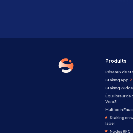
Produits
Réseaux de st
Staking App
Staking Widge
Équilibreur de
Web3
Multicoin Fauc
Staking en w
label
Nodes RPC