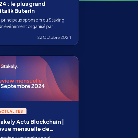
4 : le plus grand
talik Buterin
s principaux sponsors du Staking
Un événement organisé par
22 Octobre 2024
ACTUALITÉS
takely Actu Blockchain |
evue mensuelle de
eptembre 2024
 mois de septembre a été