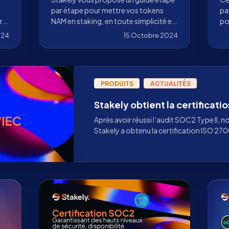
par étape pour mettre vos tokens
pa
ré
NAM en staking, en toute simplicité et
po
e
sécurité, et avant tout le monde grâce
po
024
15 Octobre 2024
à Stakely.
dé
PRODUITS
ACTUALITÉS
Stakely obtient la certificat
Après avoir réussi l’audit SOC2 Type II,
Stakely a obtenu la certification ISO 27
d’audit Prescient Security.