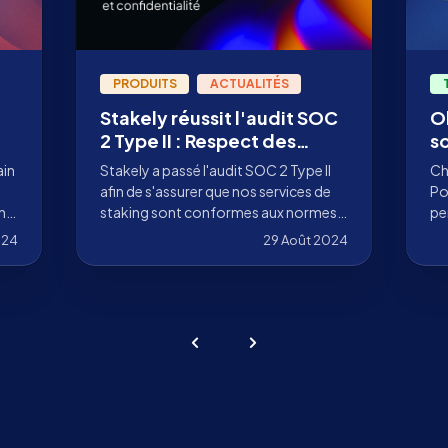
PRODUITS
ACTUALITÉS
Stakely réussit l'audit SOC
Ob
2 Type II : Respect des
s
normes de sécurité
v
ain
Stakely a passé l'audit SOC 2 Type II
Ch
S
afin de s'assurer que nos services de
Po
ns
staking sont conformes aux normes
pe
de sécurité.
au
024
29 Août 2024
d'