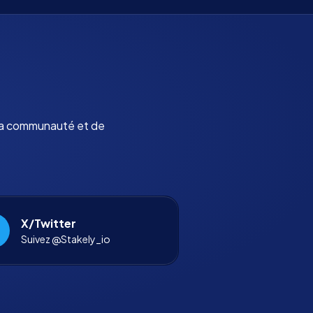
 la communauté et de
X/Twitter
Suivez @Stakely_io