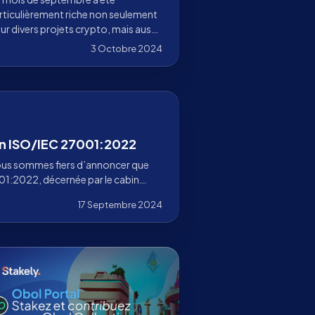
rticulièrement riche non seulement
ur divers projets crypto, mais aussi
ur Stakely qui a franchi des étapes
3 Octobre 2024
cisives !
ion ISO/IEC 27001:2022
 nous sommes fiers d’annoncer que
001:2022, décernée par le cabinet
17 Septembre 2024