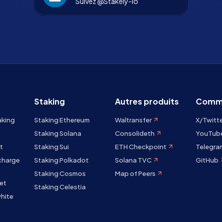
Suivez @Stakely-io
Staking
Autres produits
Comm
aking
Staking Ethereum
Waltransfer
X/Twitt
Staking Solana
Consolideth
YouTub
t
Staking Sui
ETH Checkpoint
Telegra
 charge
Staking Polkadot
Solana TVC
GitHub
Staking Cosmos
Map of Peers
et
Staking Celestia
hite