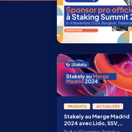
PRODUITS
ACTUALITÉS
Stakely au Merge Madrid
2024 avec Lido, SSV,
Staking Rewards et plus
Du 8 au 10 octobre, Stakely a