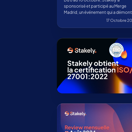
encore !
sponsorisé et participé au Merge
Madrid, un événement qui a démont
comment la blockchain transform
17 Octobre 2
l'économie mondiale.