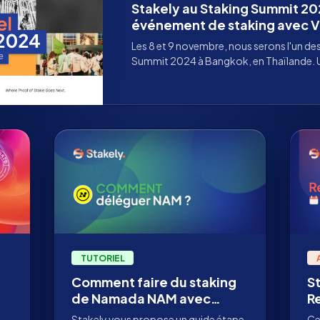
Stakely au Staking Summit 202
événement de staking avec Vi
Les 8 et 9 novembre, nous serons l'un de
Summit 2024 à Bangkok, en Thaïlande. 
Staking Rewards.
TUTORIEL
Comment faire du staking
S
de Namada NAM avec
R
Stakely ?
s
Stakely vous propose un guide étape
Ce