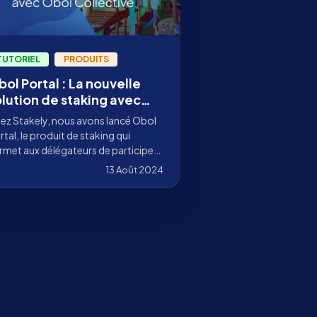
TUTORIEL
PRODUITS
ol Portal : La nouvelle
olution de staking avec
alidateurs distribués de
ez Stakely, nous avons lancé Obol
takely
rtal, le produit de staking qui
rmet aux délégateurs de participer
 Programme de contributions
13 Août 2024
Obol.