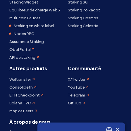
Staking Widget
Staking Sui
Équilibreur de charge Web3
Staking Polkadot
Multicoin Faucet
Staking Cosmos
Staking en white label
Staking Celestia
Nodes RPC
Assurance Staking
Obol Portal
API de staking
Autres produits
Communauté
Waltransfer
X/Twitter
Consolideth
YouTube
ETH Checkpoint
Telegram
Solana TVC
GitHub
Map of Peers
À propos de nous
×