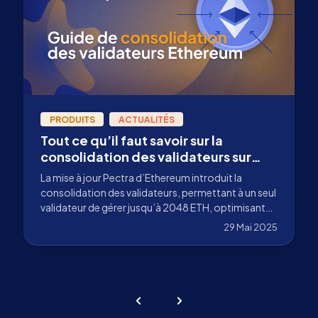
PRODUITS
ACTUALITÉS
Tout ce qu’il faut savoir sur la
consolidation des validateurs sur
Ethereum après la mise à jour Pectra
La mise à jour Pectra d’Ethereum introduit la
consolidation des validateurs, permettant à un seul
validateur de gérer jusqu’à 2048 ETH, optimisant
ainsi l’efficacité du réseau et simplifiant son
29 Mai 2025
fonctionnement. Découvrez comment tirer parti
de cette innovation avec Stakely.