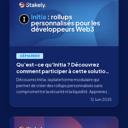
DÉMARRER
Qu’est-ce qu’Initia ? Découvrez
comment participer à cette solution
modulaire de rollups
Découvrez Initia, la plateforme modulaire qui
personnalisables
permet de créer des rollups personnalisés sans
compromettre la sécurité ni la liquidité. Apprenez
comment participer à son staking avec Stakely.
12 Juin 2025