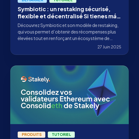
Symbiotic : un restaking sécurisé,
flexible et décentralisé Si tienes más
contenido relacionado con este
Découvrez Symbiotic et son modèle de restaking,
título que quieras traduci
qui vous permet d’obtenir des récompenses plus
élevées tout en renforçant un écosystème de
sécurité partagée. Rejoignez-nous avec le Vault de
27 Juin 2025
Stakely !
PRODUITS
TUTORIEL