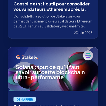
Consolideth : l’outil pour consolider
vos validateurs Ethereum après la
mise à jour Pectra
Consolideth, la solution de Stakely qui vous
permet de fusionner plusieurs validateurs Ethereum
de 32 ETH en un seul validateur, avec une limite
maximale de 2048 ETH.
23 Juin 2025
DÉMARRER