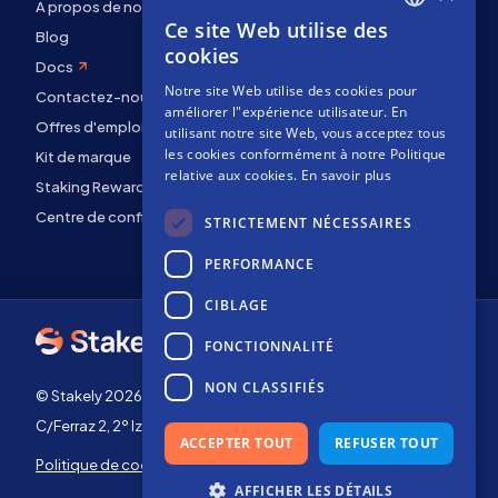
À propos de nous
Ce site Web utilise des
ENGLISH
Blog
cookies
Docs
SPANISH
Notre site Web utilise des cookies pour
Contactez-nous
FRENCH
améliorer l"expérience utilisateur. En
Offres d'emploi
utilisant notre site Web, vous acceptez tous
les cookies conformément à notre Politique
Kit de marque
relative aux cookies.
En savoir plus
Staking Rewards
Centre de confidentialité
STRICTEMENT NÉCESSAIRES
PERFORMANCE
CIBLAGE
FONCTIONNALITÉ
NON CLASSIFIÉS
© Stakely 2026 | Stakely, S.L. | NIF B72551682
C/Ferraz 2, 2º Izq, 28008, Madrid, Espagne
ACCEPTER TOUT
REFUSER TOUT
Politique de cookies
Conditions générales
d'utilisation
AFFICHER LES DÉTAILS