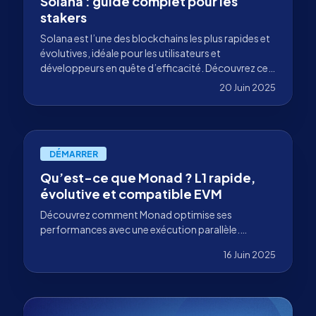
Solana : guide complet pour les
stakers
Solana est l’une des blockchains les plus rapides et
évolutives, idéale pour les utilisateurs et
développeurs en quête d’efficacité. Découvrez ce
qu’elle est, son écosystème et comment faire du
20 Juin 2025
staking de SOL avec Stakely.
DÉMARRER
Qu’est-ce que Monad ? L1 rapide,
évolutive et compatible EVM
Découvrez comment Monad optimise ses
performances avec une exécution parallèle.
Compatible Ethereum, parfaite pour des dApps
16 Juin 2025
rapides et sécurisées.