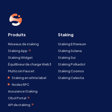
Produits
Staking
Réseaux de staking
Staking Ethereum
Staking App
Staking Solana
Staking Widget
Staking Sui
Équilibreur de charge Web3
Staking Polkadot
Multicoin Faucet
Staking Cosmos
Staking en white label
Staking Celestia
Nodes RPC
Assurance Staking
Obol Portal
API de staking