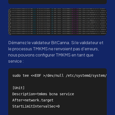
Démarrez le validateur BitCanna. Si le validateur et
le processus TMKMS ne renvoient pas d'erreurs,
nous pouvons configurer TMKMS en tant que
service :
sudo tee <<EOF >/dev/null /etc/systemd/system/tmkm
[Unit]  

Description=tmkms bcna service  

After=network.target  

StartLimitIntervalSec=0
