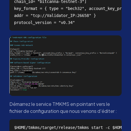
chain_id= "bitcanna-testnet-3"]  

key_format = { type = "bech32", account_key_prefix
addr = "tcp://Validator_IP:26658" }  

Démarrez le service TMKMS en pointant vers le
fichier de configuration que nous venons d'éditer :