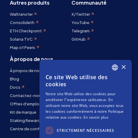
Autres produits
Communauté
Waltransfer
X/Twitter
Consolideth
YouTube
ETH Checkpoint
Telegram
Solana TVC
GitHub
Map of Peers
À propos de nous
×
À propos de nous
Ce site Web utilise des
ENGLISH
Blog
cookies
Docs
SPANISH
Notre site Web utilise des cookies pour
Contactez-nous
FRENCH
améliorer l"expérience utilisateur. En
Offres d'emploi
utilisant notre site Web, vous acceptez tous
les cookies conformément à notre Politique
Kit de marque
relative aux cookies.
En savoir plus
Staking Rewards
Centre de confidentialité
STRICTEMENT NÉCESSAIRES