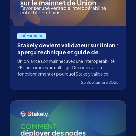
DÉMARRER
Stakely devient validateur sur Union :
aperçu technique et guide de
participation
Union lance son mainnet avec une interopérabilité
ZK sans oracles ni multisigs. Découvrez son
fonctionnement et pourquoi Stakely valide ce
réseau.
23 Septembre 2025