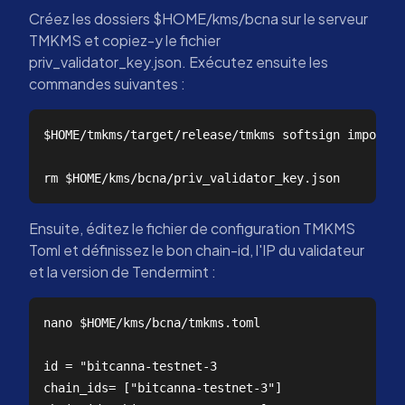
Créez les dossiers $HOME/kms/bcna sur le serveur
TMKMS et copiez-y le fichier
priv_validator_key.json. Exécutez ensuite les
commandes suivantes :
$HOME/tmkms/target/release/tmkms softsign import $
Ensuite, éditez le fichier de configuration TMKMS
Toml et définissez le bon chain-id, l'IP du validateur
et la version de Tendermint :
nano $HOME/kms/bcna/tmkms.toml

id = "bitcanna-testnet-3

chain_ids= ["bitcanna-testnet-3"]  
