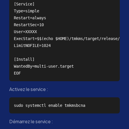
[Service]

Type=simple  

Restart=always  

RestartSec=10  

User=XXXXX  

ExecStart=$$(echo $HOME)/tmkms/target/release/tmkm
LimitNOFILE=1024

[Install]

WantedBy=multi-user.target

Activez le service :
Démarrez le service :