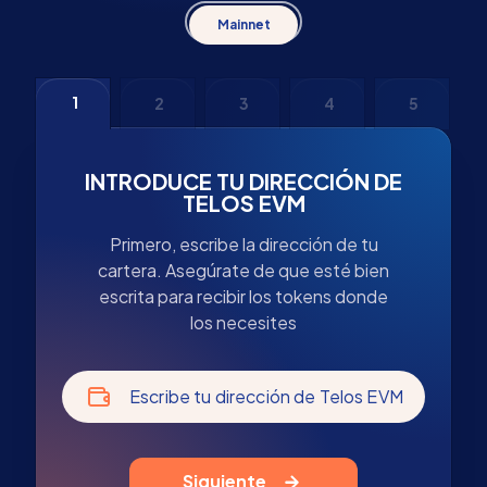
Mainnet
1
2
3
4
5
INTRODUCE TU DIRECCIÓN DE
TELOS EVM
Primero, escribe la dirección de tu
cartera. Asegúrate de que esté bien
escrita para recibir los tokens donde
los necesites
Escribe tu dirección de Telos EVM
Siguiente