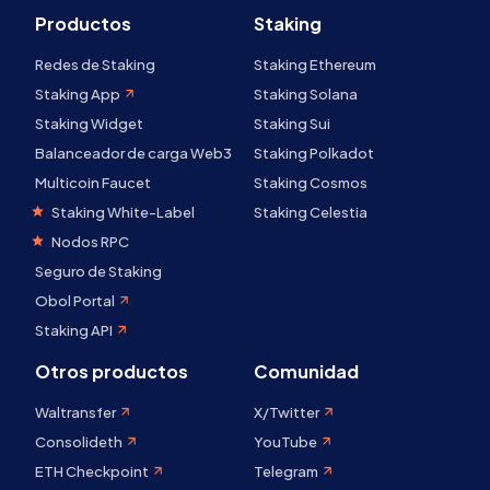
Productos
Staking
Redes de Staking
Staking Ethereum
Staking App
Staking Solana
Staking Widget
Staking Sui
Balanceador de carga Web3
Staking Polkadot
Multicoin Faucet
Staking Cosmos
Staking White-Label
Staking Celestia
Nodos RPC
Seguro de Staking
Obol Portal
Staking API
Otros productos
Comunidad
Waltransfer
X/Twitter
Consolideth
YouTube
ETH Checkpoint
Telegram