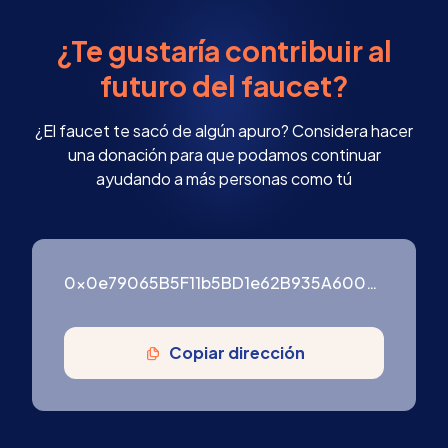
¿Te gustaría contribuir al
futuro del faucet?
¿El faucet te sacó de algún apuro? Considera hacer
una donación para que podamos continuar
ayudando a más personas como tú
0x0e79065B5F11b5BD1e62B935A600976ffF3754B9
Copiar dirección