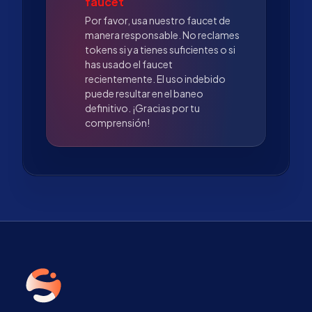
faucet
Por favor, usa nuestro faucet de
manera responsable. No reclames
tokens si ya tienes suficientes o si
has usado el faucet
recientemente. El uso indebido
puede resultar en el baneo
definitivo. ¡Gracias por tu
comprensión!